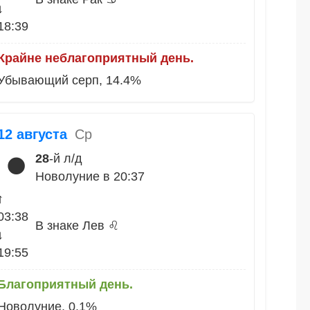
↓
18:39
Крайне неблагоприятный день.
Убывающий серп, 14.4%
12 августа
Ср
28
-й л/д
🌑
Новолуние в 20:37
↑
03:38
В знаке Лев ♌
↓
19:55
Благоприятный день.
Новолуние, 0.1%