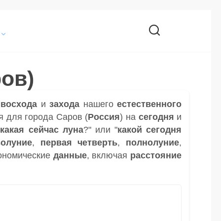
ов)
и
восхода
и
захода
нашего
естественного
я для города Саров (
Россия
) на
сегодня
и
"
какая сейчас луна
?" или "
какой сегодня
волуние
,
первая четверть
,
полнолуние
,
ономические
данные
, включая
расстояние