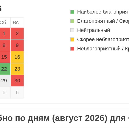
6
Наиболее благоприя
Благоприятный / Ско
Сб
Вс
Нейтральный
1
2
Скорее неблагоприя
8
9
Неблагоприятный / К
15
16
22
23
29
30
5
6
но по дням (август 2026) для