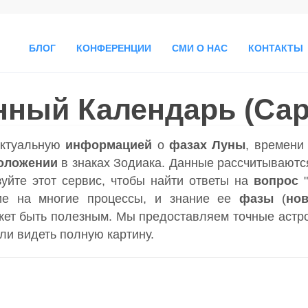
БЛОГ
КОНФЕРЕНЦИИ
СМИ О НАС
КОНТАКТЫ
нный Календарь (Сар
актуальную
информацией
о
фазах Луны
, времен
оложении
в знаках Зодиака. Данные рассчитываютс
зуйте этот сервис, чтобы найти ответы на
вопрос
ие на многие процессы, и знание ее
фазы
(
но
ет быть полезным. Мы предоставляем точные астр
гли видеть полную картину.