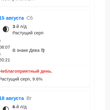
15 августа
Сб
3
-й л/д
🌒
Растущий серп
↑
08:07
В знаке Дева ♍
↓
20:21
Неблагоприятный день.
Растущий серп, 9.6%
18 августа
Вт
6
-й л/д
🌓