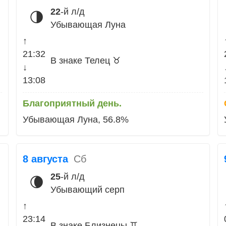
22
-й л/д
🌗
Убывающая Луна
↑
21:32
В знаке Телец ♉
↓
13:08
Благоприятный день.
Убывающая Луна, 56.8%
8 августа
Сб
25
-й л/д
🌘
Убывающий серп
↑
23:14
В знаке Близнецы ♊