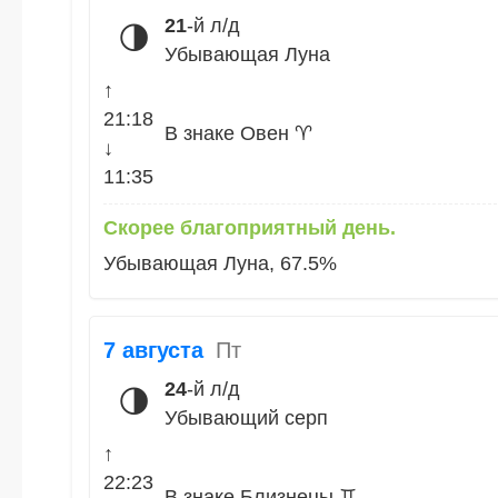
21
-й л/д
🌗
Убывающая Луна
↑
21:18
В знаке Овен ♈
↓
11:35
Скорее благоприятный день.
Убывающая Луна, 67.5%
7 августа
Пт
24
-й л/д
🌗
Убывающий серп
↑
22:23
В знаке Близнецы ♊