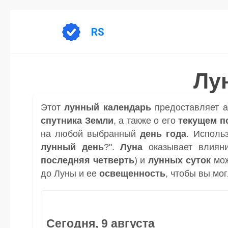
Перейти
к
RS
содержанию
Лу
Этот
лунный календарь
предоставляет 
спутника
Земли
, а также о его
текущем п
на любой выбранный
день
года
. Исполь
лунный день
?".
Луна
оказывает влиян
последняя четверть
) и
лунных суток
мож
до Луны и ее
освещенность
, чтобы вы мо
Сегодня, 9 августа