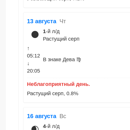
13 августа
Чт
1
-й л/д
🌑
Растущий серп
↑
05:12
В знаке Дева ♍
↓
20:05
Неблагоприятный день.
Растущий серп, 0.8%
16 августа
Вс
4
-й л/д
🌒