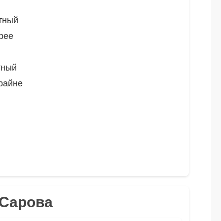
тный
рее
тный
райне
 Сарова