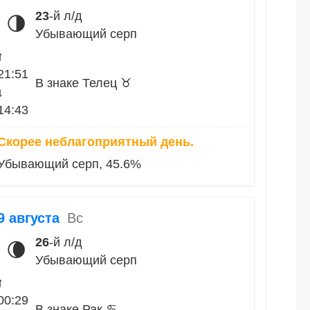
23
-й л/д
🌗
Убывающий серп
↑
21:51
В знаке Телец ♉
↓
14:43
Скорее неблагоприятный день.
Убывающий серп, 45.6%
9 августа
Вс
26
-й л/д
🌘
Убывающий серп
↑
00:29
В знаке Рак ♋