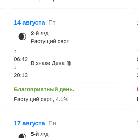
14 августа
Пт
2
-й л/д
🌒
Растущий серп
↑
06:42
В знаке Дева ♍
↓
20:13
Благоприятный день.
Растущий серп, 4.1%
17 августа
Пн
5
-й л/д
🌒