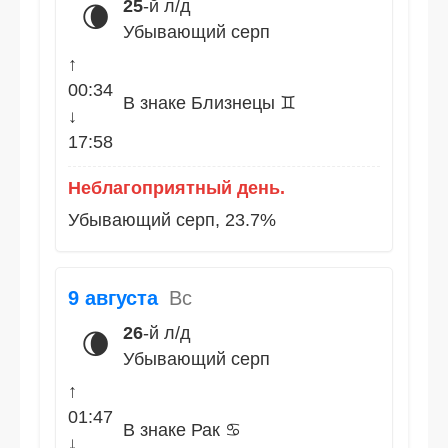
25
-й л/д
🌘
Убывающий серп
↑
00:34
В знаке Близнецы ♊
↓
17:58
Неблагоприятный день.
Убывающий серп, 23.7%
9 августа
Вс
26
-й л/д
🌘
Убывающий серп
↑
01:47
В знаке Рак ♋
↓