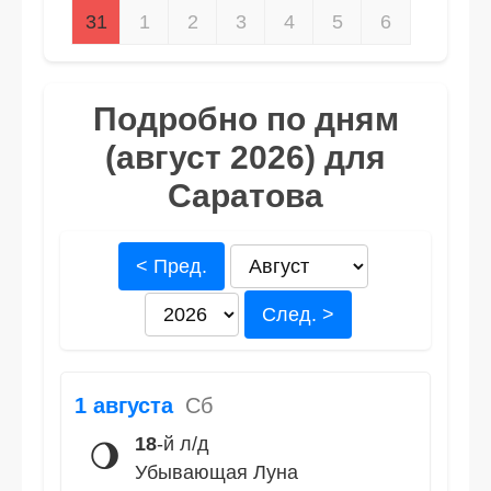
31
1
2
3
4
5
6
Подробно по дням
(август 2026) для
Саратова
< Пред.
След. >
1 августа
Сб
18
-й л/д
🌖
Убывающая Луна