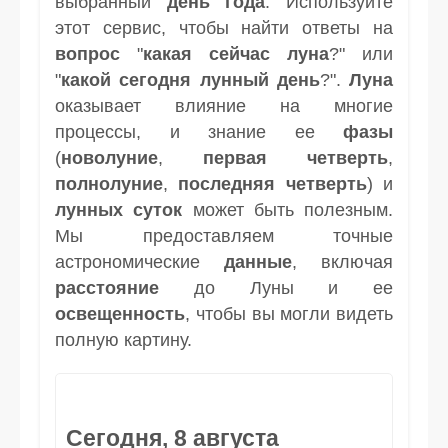
выбранный
день
года
. Используйте
этот сервис, чтобы найти ответы на
вопрос
"
какая сейчас луна
?" или
"
какой сегодня лунный день
?".
Луна
оказывает влияние на многие
процессы, и знание ее
фазы
(
новолуние
,
первая четверть
,
полнолуние
,
последняя четверть
) и
лунных суток
может быть полезным.
Мы предоставляем точные
астрономические
данные
, включая
расстояние
до Луны и ее
освещенность
, чтобы вы могли видеть
полную картину.
Сегодня, 8 августа