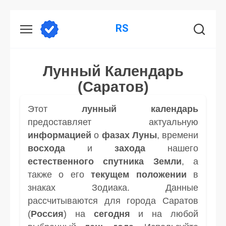
Перейти
RS
к
содержанию
Лунный Календарь
(Саратов)
Этот
лунный календарь
предоставляет актуальную
информацией
о
фазах Луны
, времени
восхода
и
захода
нашего
естественного спутника
Земли
, а
также о его
текущем положении
в
знаках Зодиака. Данные
рассчитываются для города Саратов
(
Россия
) на
сегодня
и на любой