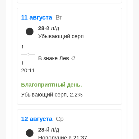
11 августа
Вт
28
-й л/д
🌑
Убывающий серп
↑
––:––
В знаке Лев ♌
↓
20:11
Благоприятный день.
Убывающий серп, 2.2%
12 августа
Ср
28
-й л/д
🌑
Новолуние в 21:37