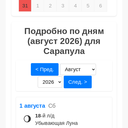
31
1
2
3
4
5
6
Подробно по дням
(август 2026) для
Сарапула
< Пред.
След. >
1 августа
Сб
18
-й л/д
🌖
Убывающая Луна