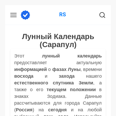
Перейти
RS
к
содержанию
Лунный Календарь
(Сарапул)
Этот
лунный календарь
предоставляет актуальную
информацией
о
фазах Луны
, времени
восхода
и
захода
нашего
естественного спутника
Земли
, а
также о его
текущем положении
в
знаках Зодиака. Данные
рассчитываются для города Сарапул
(
Россия
) на
сегодня
и на любой