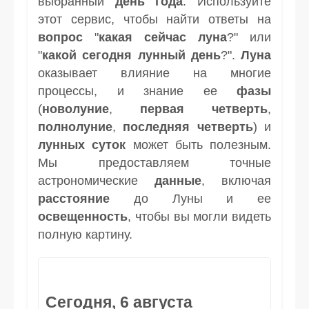
выбранный
день
года
. Используйте
этот сервис, чтобы найти ответы на
вопрос
"
какая сейчас луна
?" или
"
какой сегодня лунный день
?".
Луна
оказывает влияние на многие
процессы, и знание ее
фазы
(
новолуние
,
первая четверть
,
полнолуние
,
последняя четверть
) и
лунных суток
может быть полезным.
Мы предоставляем точные
астрономические
данные
, включая
расстояние
до Луны и ее
освещенность
, чтобы вы могли видеть
полную картину.
Сегодня, 6 августа