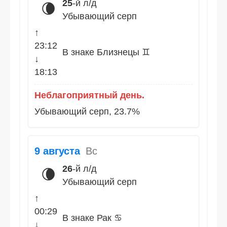
25
-й л/д
🌘
Убывающий серп
↑
23:12
В знаке Близнецы ♊
↓
18:13
Неблагоприятный день.
Убывающий серп, 23.7%
9 августа
Вс
26
-й л/д
🌘
Убывающий серп
↑
00:29
В знаке Рак ♋
↓