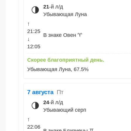
21
-й л/д
🌗
Убывающая Луна
↑
21:25
В знаке Овен ♈
↓
12:05
Скорее благоприятный день.
Убывающая Луна, 67.5%
7 августа
Пт
24
-й л/д
🌗
Убывающий серп
↑
22:06
В знаке Близнецы ♊