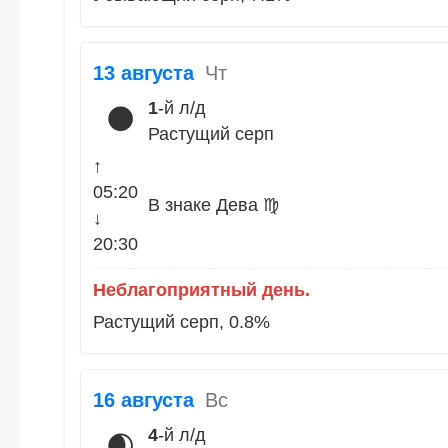
13 августа
Чт
1
-й л/д
🌑
Растущий серп
↑
05:20
В знаке Дева ♍
↓
20:30
Неблагоприятный день.
Растущий серп, 0.8%
16 августа
Вс
4
-й л/д
🌒