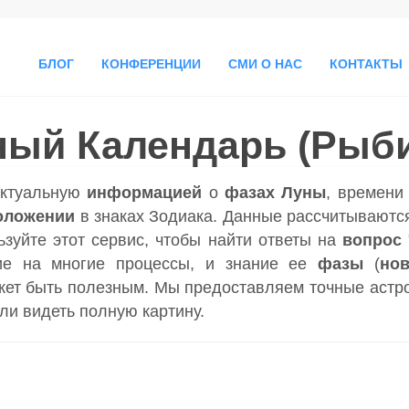
БЛОГ
КОНФЕРЕНЦИИ
СМИ О НАС
КОНТАКТЫ
ный Календарь (Рыби
актуальную
информацией
о
фазах Луны
, времен
оложении
в знаках Зодиака. Данные рассчитываются
ьзуйте этот сервис, чтобы найти ответы на
вопрос
ие на многие процессы, и знание ее
фазы
(
но
ет быть полезным. Мы предоставляем точные астр
гли видеть полную картину.