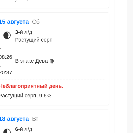
15 августа
Сб
3
-й л/д
🌒
Растущий серп
↑
08:26
В знаке Дева ♍
↓
20:37
Неблагоприятный день.
Растущий серп, 9.6%
18 августа
Вт
6
-й л/д
🌓