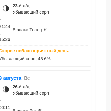
23
-й л/д
🌗
Убывающий серп
↑
21:44
В знаке Телец ♉
↓
15:26
Скорее неблагоприятный день.
Убывающий серп, 45.6%
9 августа
Вс
26
-й л/д
🌘
Убывающий серп
↑
00:11
В знаке Рак ♋