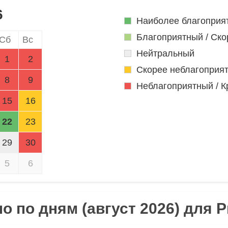
6
Наиболее благоприя
Благоприятный / Ско
Сб
Вс
Нейтральный
1
2
Скорее неблагоприя
8
9
Неблагоприятный / К
15
16
22
23
29
30
5
6
о по дням (август 2026) для 