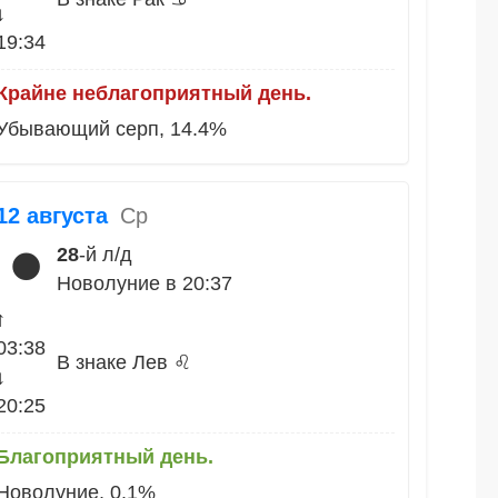
↓
19:34
Крайне неблагоприятный день.
Убывающий серп, 14.4%
12 августа
Ср
28
-й л/д
🌑
Новолуние в 20:37
↑
03:38
В знаке Лев ♌
↓
20:25
Благоприятный день.
Новолуние, 0.1%