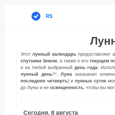
Перейти
к
RS
содержанию
Лун
Этот
лунный календарь
предоставляет 
спутника
Земли
, а также о его
текущем п
и на любой выбранный
день
года
. Испол
лунный день
?".
Луна
оказывает влиян
последняя четверть
) и
лунных суток
мож
до Луны и ее
освещенность
, чтобы вы мо
Сегодня, 8 августа