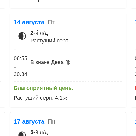
14 августа
Пт
2
-й л/д
🌒
Растущий серп
↑
06:55
В знаке Дева ♍
↓
20:34
Благоприятный день.
Растущий серп, 4.1%
17 августа
Пн
5
-й л/д
🌒