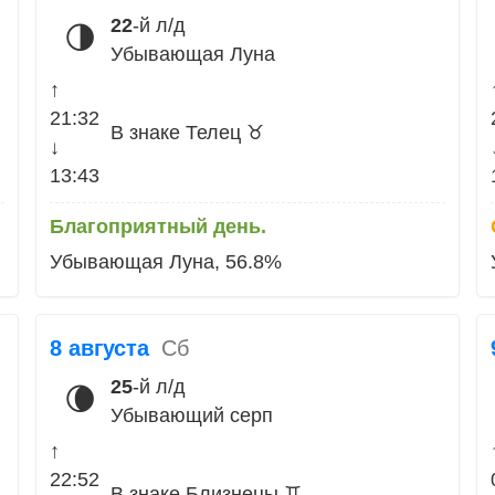
22
-й л/д
🌗
Убывающая Луна
↑
21:32
В знаке Телец ♉
↓
13:43
Благоприятный день.
Убывающая Луна, 56.8%
8 августа
Сб
25
-й л/д
🌘
Убывающий серп
↑
22:52
В знаке Близнецы ♊