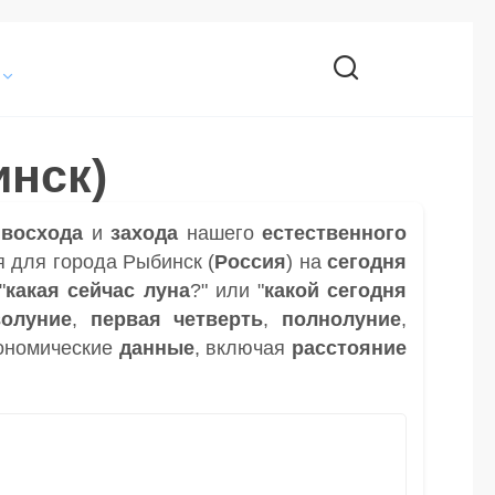
нск)
и
восхода
и
захода
нашего
естественного
 для города Рыбинск (
Россия
) на
сегодня
"
какая сейчас луна
?" или "
какой сегодня
волуние
,
первая четверть
,
полнолуние
,
ономические
данные
, включая
расстояние