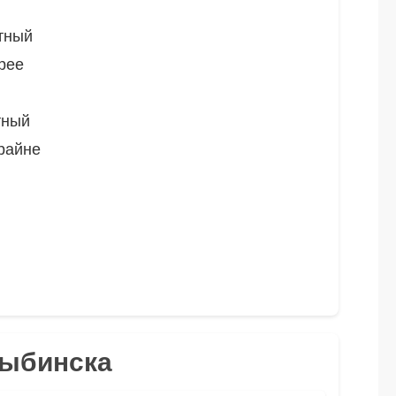
тный
рее
тный
райне
Рыбинска