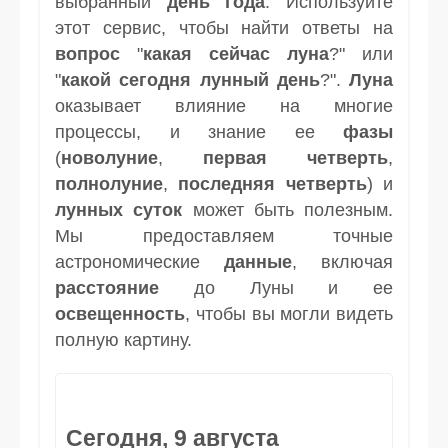
выбранный
день
года
. Используйте
этот сервис, чтобы найти ответы на
вопрос
"
какая сейчас луна
?" или
"
какой сегодня лунный день
?".
Луна
оказывает влияние на многие
процессы, и знание ее
фазы
(
новолуние
,
первая четверть
,
полнолуние
,
последняя четверть
) и
лунных суток
может быть полезным.
Мы предоставляем точные
астрономические
данные
, включая
расстояние
до Луны и ее
освещенность
, чтобы вы могли видеть
полную картину.
Сегодня, 9 августа