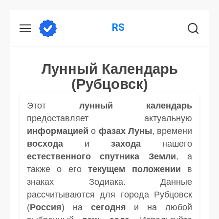
Перейти
RS
к
содержанию
Лунный Календарь
(Рубцовск)
Этот
лунный календарь
предоставляет актуальную
информацией
о
фазах Луны
, времени
восхода
и
захода
нашего
естественного спутника
Земли
, а
также о его
текущем положении
в
знаках Зодиака. Данные
рассчитываются для города Рубцовск
(
Россия
) на
сегодня
и на любой