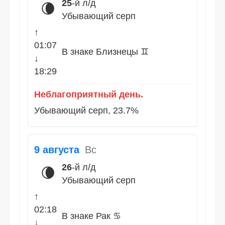
25
-й л/д
🌘
Убывающий серп
↑
01:07
В знаке Близнецы ♊
↓
18:29
Неблагоприятный день.
Убывающий серп, 23.7%
9 августа
Вс
26
-й л/д
🌘
Убывающий серп
↑
02:18
В знаке Рак ♋
↓