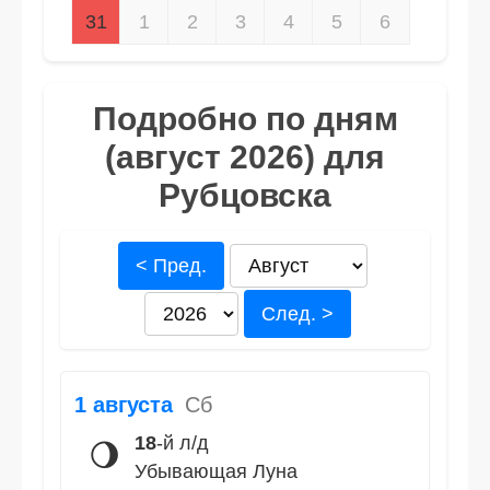
31
1
2
3
4
5
6
Подробно по дням
(август 2026) для
Рубцовска
< Пред.
След. >
1 августа
Сб
18
-й л/д
🌖
Убывающая Луна