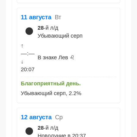
11 августа
Вт
28
-й л/д
🌑
Убывающий серп
↑
––:––
В знаке Лев ♌
↓
20:07
Благоприятный день.
Убывающий серп, 2.2%
12 августа
Ср
28
-й л/д
🌑
Новолуние в 20:37