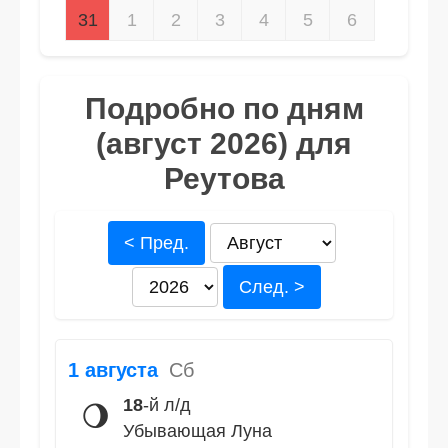
31
1
2
3
4
5
6
Подробно по дням
(август 2026) для
Реутова
< Пред.
След. >
1 августа
Сб
18
-й л/д
🌖
Убывающая Луна