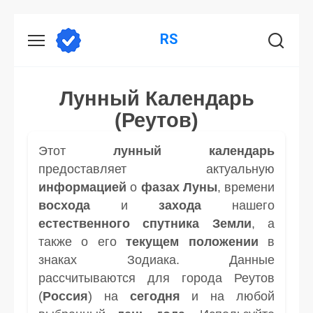
Перейти
RS
к
содержанию
Лунный Календарь
(Реутов)
Этот
лунный календарь
предоставляет актуальную
информацией
о
фазах Луны
, времени
восхода
и
захода
нашего
естественного спутника
Земли
, а
также о его
текущем положении
в
знаках Зодиака. Данные
рассчитываются для города Реутов
(
Россия
) на
сегодня
и на любой