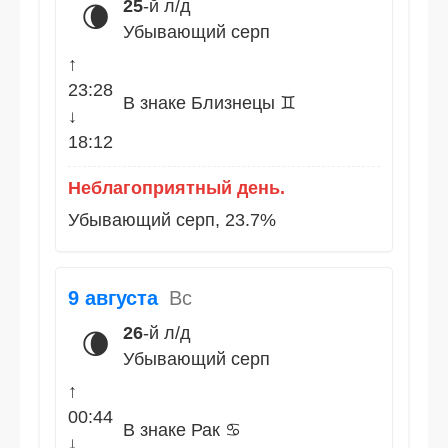
25
-й л/д
🌘
Убывающий серп
↑
23:28
В знаке Близнецы ♊
↓
18:12
Неблагоприятный день.
Убывающий серп, 23.7%
9 августа
Вс
26
-й л/д
🌘
Убывающий серп
↑
00:44
В знаке Рак ♋
↓