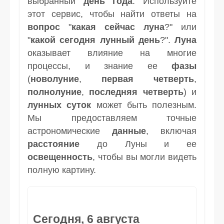
выбранный
день
года
. Используйте
этот сервис, чтобы найти ответы на
вопрос
"
какая сейчас луна
?" или
"
какой сегодня лунный день
?".
Луна
оказывает влияние на многие
процессы, и знание ее
фазы
(
новолуние
,
первая четверть
,
полнолуние
,
последняя четверть
) и
лунных суток
может быть полезным.
Мы предоставляем точные
астрономические
данные
, включая
расстояние
до Луны и ее
освещенность
, чтобы вы могли видеть
полную картину.
Сегодня, 6 августа