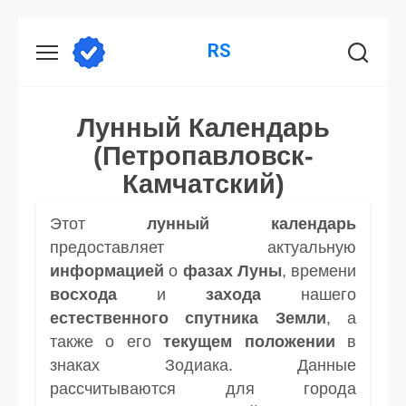
Перейти
RS
к
содержанию
Лунный Календарь
(Петропавловск-
Камчатский)
Этот
лунный календарь
предоставляет актуальную
информацией
о
фазах Луны
, времени
восхода
и
захода
нашего
естественного спутника
Земли
, а
также о его
текущем положении
в
знаках Зодиака. Данные
рассчитываются для города