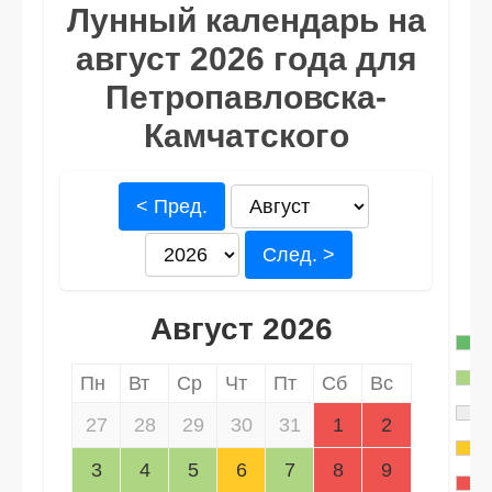
Лунный календарь на
август 2026 года для
Петропавловска-
Камчатского
< Пред.
След. >
Август 2026
Пн
Вт
Ср
Чт
Пт
Сб
Вс
27
28
29
30
31
1
2
3
4
5
6
7
8
9