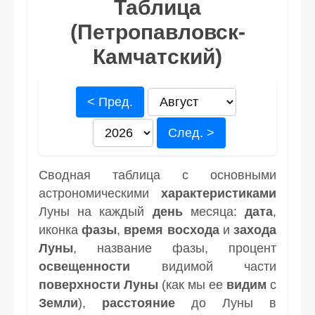
Таблица
(Петропавловск-
Камчатский)
< Пред.
След. >
Сводная таблица с основными
астрономическими
характеристиками
Луны на каждый
день
месяца:
дата
,
иконка
фазы
,
время
восхода
и
захода
Луны
, название фазы, процент
освещенности
видимой части
поверхности Луны
(как мы ее
видим
с
Земли
),
расстояние
до Луны в