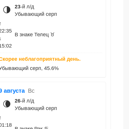
23
-й л/д
🌗
Убывающий серп
↑
22:35
В знаке Телец ♉
↓
15:02
Скорее неблагоприятный день.
Убывающий серп, 45.6%
9 августа
Вс
26
-й л/д
🌘
Убывающий серп
↑
01:18
В знаке Рак ♋