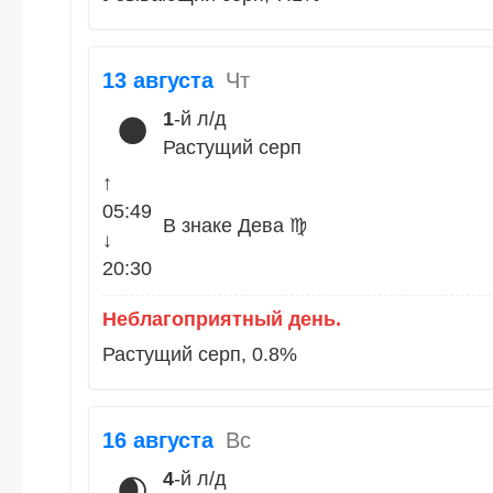
13 августа
Чт
1
-й л/д
🌑
Растущий серп
↑
05:49
В знаке Дева ♍
↓
20:30
Неблагоприятный день.
Растущий серп, 0.8%
16 августа
Вс
4
-й л/д
🌒