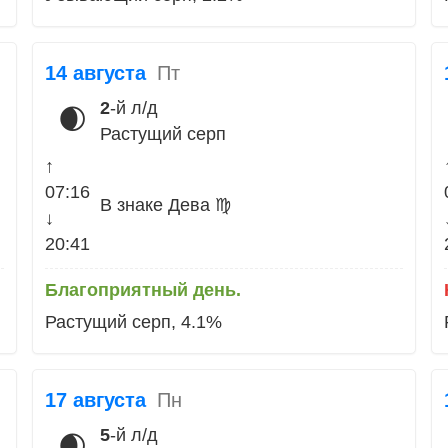
14 августа
Пт
2
-й л/д
🌒
Растущий серп
↑
07:16
В знаке Дева ♍
↓
20:41
Благоприятный день.
Растущий серп, 4.1%
17 августа
Пн
5
-й л/д
🌒