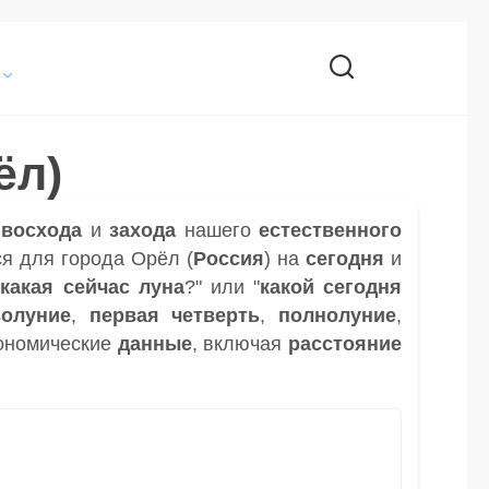
ёл)
и
восхода
и
захода
нашего
естественного
я для города Орёл (
Россия
) на
сегодня
и
"
какая сейчас луна
?" или "
какой сегодня
волуние
,
первая четверть
,
полнолуние
,
ономические
данные
, включая
расстояние