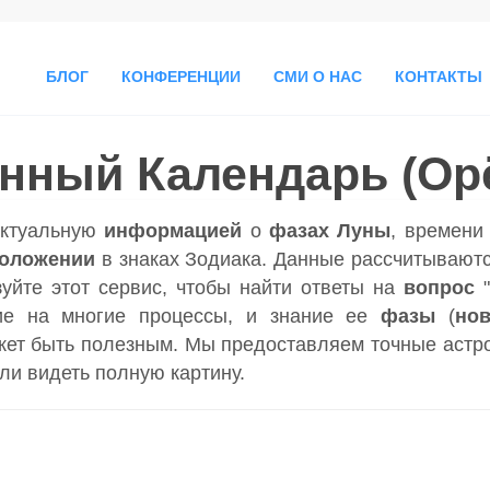
БЛОГ
КОНФЕРЕНЦИИ
СМИ О НАС
КОНТАКТЫ
нный Календарь (Ор
актуальную
информацией
о
фазах Луны
, времен
положении
в знаках Зодиака. Данные рассчитываютс
зуйте этот сервис, чтобы найти ответы на
вопрос
ие на многие процессы, и знание ее
фазы
(
но
ет быть полезным. Мы предоставляем точные астр
гли видеть полную картину.