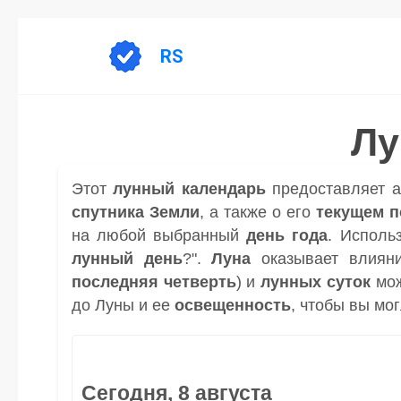
Перейти
к
RS
содержанию
Лу
Этот
лунный календарь
предоставляет 
спутника
Земли
, а также о его
текущем 
на любой выбранный
день
года
. Исполь
лунный день
?".
Луна
оказывает влиян
последняя четверть
) и
лунных суток
мож
до Луны и ее
освещенность
, чтобы вы мо
Сегодня, 8 августа