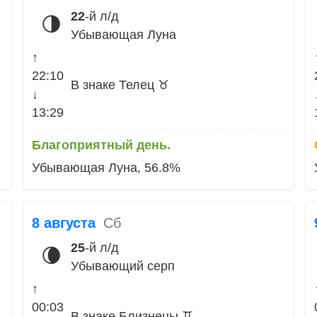
22
-й л/д
🌗
Убывающая Луна
↑
22:10
В знаке Телец ♉
↓
13:29
Благоприятный день.
Убывающая Луна, 56.8%
8 августа
Сб
25
-й л/д
🌘
Убывающий серп
↑
00:03
В знаке Близнецы ♊