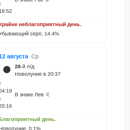
↓
18:52
Крайне неблагоприятный день.
Убывающий серп, 14.4%
12 августа
Ср
28
-й л/д
🌑
Новолуние в 20:37
↑
04:19
В знаке Лев ♌
↓
20:16
Благоприятный день.
Новолуние, 0.1%