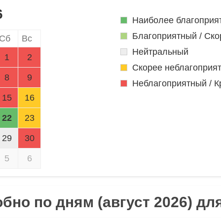
6
Наиболее благоприя
Благоприятный / Ско
Сб
Вс
Нейтральный
1
2
Скорее неблагоприя
8
9
Неблагоприятный / К
15
16
22
23
29
30
5
6
бно по дням (август 2026) дл