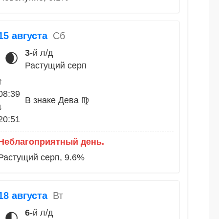
15 августа
Сб
3
-й л/д
🌒
Растущий серп
↑
08:39
В знаке Дева ♍
↓
20:51
Неблагоприятный день.
Растущий серп, 9.6%
18 августа
Вт
6
-й л/д
🌓