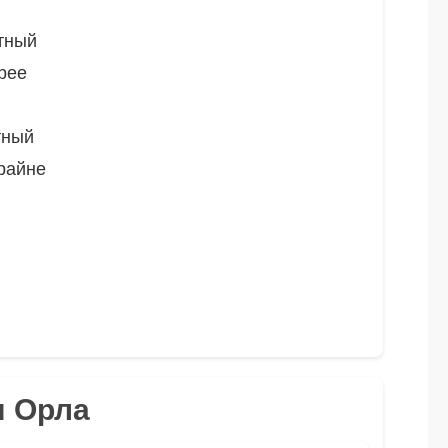
тный
рее
тный
райне
я Орла