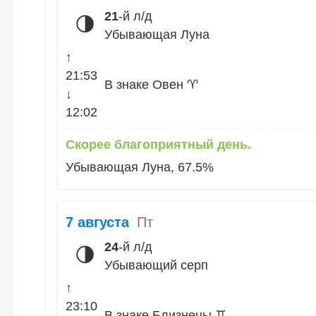
21
-й л/д
🌗
Убывающая Луна
↑
21:53
В знаке Овен ♈
↓
12:02
Скорее благоприятный день.
Убывающая Луна, 67.5%
7 августа
Пт
24
-й л/д
🌗
Убывающий серп
↑
23:10
В знаке Близнецы ♊