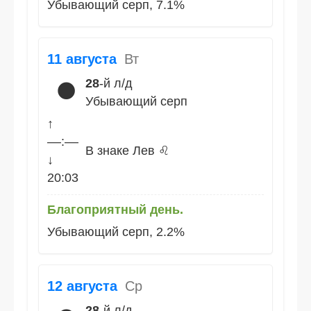
Убывающий серп, 7.1%
11 августа
Вт
28
-й л/д
🌑
Убывающий серп
↑
––:––
В знаке Лев ♌
↓
20:03
Благоприятный день.
Убывающий серп, 2.2%
12 августа
Ср
28
-й л/д