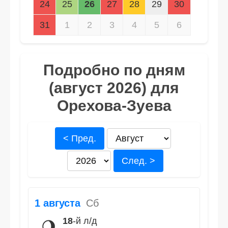
24
25
26
27
28
29
30
31
1
2
3
4
5
6
Подробно по дням
(август 2026) для
Орехова-Зуева
< Пред.
След. >
1 августа
Сб
18
-й л/д
🌖