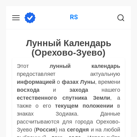
Перейти
RS
к
содержанию
Лунный Календарь
(Орехово-Зуево)
Этот
лунный календарь
предоставляет актуальную
информацией
о
фазах Луны
, времени
восхода
и
захода
нашего
естественного спутника
Земли
, а
также о его
текущем положении
в
знаках Зодиака. Данные
рассчитываются для города Орехово-
Зуево (
Россия
) на
сегодня
и на любой