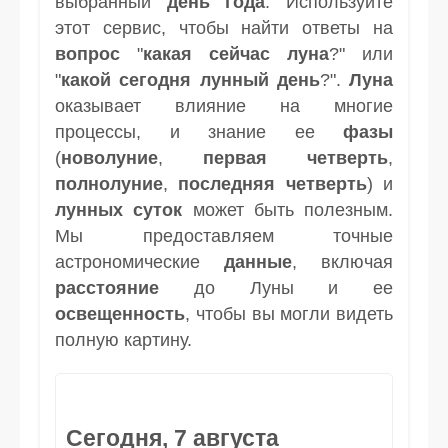
выбранный
день
года
. Используйте
этот сервис, чтобы найти ответы на
вопрос
"
какая сейчас луна
?" или
"
какой сегодня лунный день
?".
Луна
оказывает влияние на многие
процессы, и знание ее
фазы
(
новолуние
,
первая четверть
,
полнолуние
,
последняя четверть
) и
лунных суток
может быть полезным.
Мы предоставляем точные
астрономические
данные
, включая
расстояние
до Луны и ее
освещенность
, чтобы вы могли видеть
полную картину.
Сегодня, 7 августа