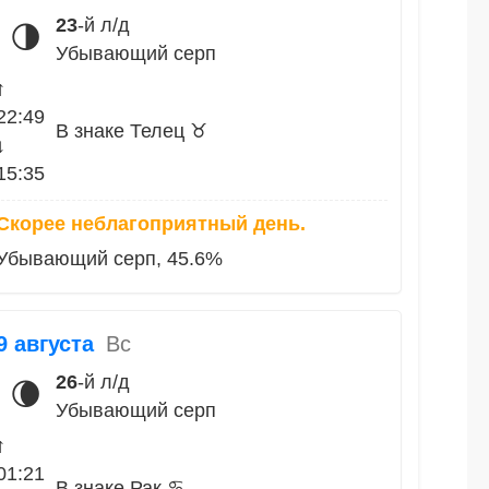
23
-й л/д
🌗
Убывающий серп
↑
22:49
В знаке Телец ♉
↓
15:35
Скорее неблагоприятный день.
Убывающий серп, 45.6%
9 августа
Вс
26
-й л/д
🌘
Убывающий серп
↑
01:21
В знаке Рак ♋