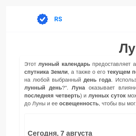
Перейти
к
RS
содержанию
Лу
Этот
лунный календарь
предоставляет 
спутника
Земли
, а также о его
текущем 
на любой выбранный
день
года
. Исполь
лунный день
?".
Луна
оказывает влиян
последняя четверть
) и
лунных суток
мож
до Луны и ее
освещенность
, чтобы вы мо
Сегодня, 7 августа