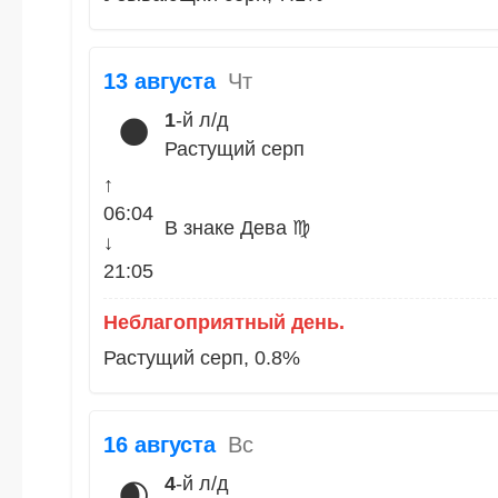
13 августа
Чт
1
-й л/д
🌑
Растущий серп
↑
06:04
В знаке Дева ♍
↓
21:05
Неблагоприятный день.
Растущий серп, 0.8%
16 августа
Вс
4
-й л/д
🌒