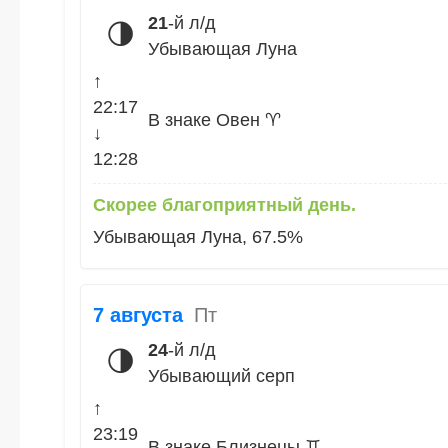
21
-й л/д
🌗
Убывающая Луна
↑
22:17
В знаке Овен ♈
↓
12:28
Скорее благоприятный день.
Убывающая Луна, 67.5%
7 августа
Пт
24
-й л/д
🌗
Убывающий серп
↑
23:19
В знаке Близнецы ♊