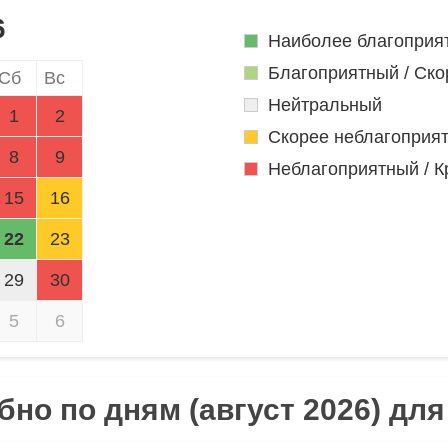
6
Наиболее благоприя
Благоприятный / Ско
Сб
Вс
Нейтральный
1
2
Скорее неблагоприя
8
9
Неблагоприятный / К
15
16
22
23
29
30
5
6
но по дням (август 2026) дл