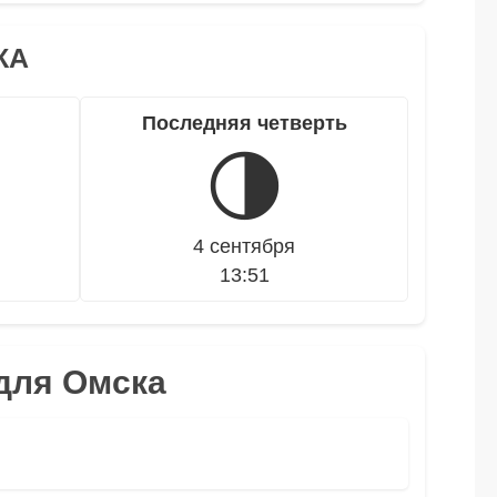
КА
Последняя четверть
🌗
4 сентября
13:51
 для Омска