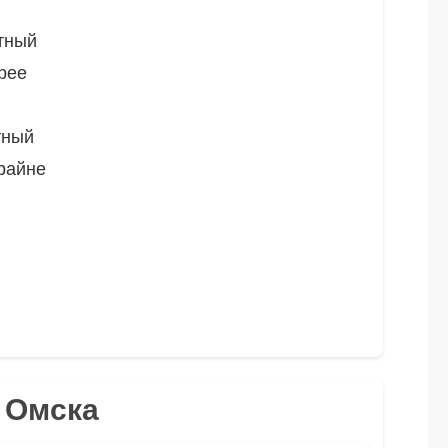
тный
рее
тный
райне
я Омска