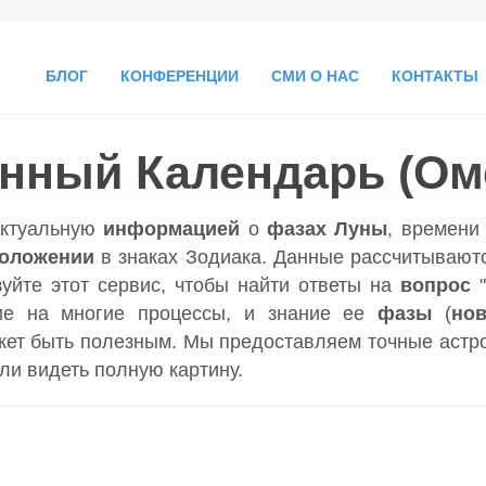
БЛОГ
КОНФЕРЕНЦИИ
СМИ О НАС
КОНТАКТЫ
нный Календарь (Ом
актуальную
информацией
о
фазах Луны
, времен
положении
в знаках Зодиака. Данные рассчитываютс
зуйте этот сервис, чтобы найти ответы на
вопрос
ие на многие процессы, и знание ее
фазы
(
но
ет быть полезным. Мы предоставляем точные астр
гли видеть полную картину.