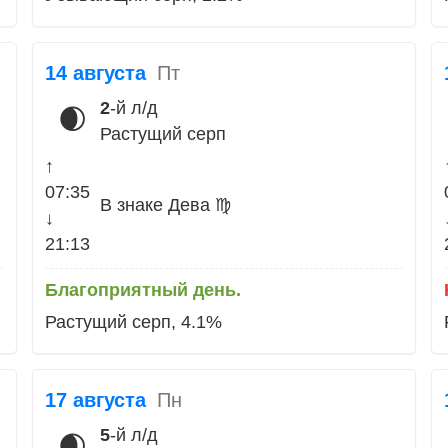
14 августа
Пт
2
-й л/д
🌒
Растущий серп
↑
07:35
В знаке Дева ♍
↓
21:13
Благоприятный день.
Растущий серп, 4.1%
17 августа
Пн
5
-й л/д
🌒