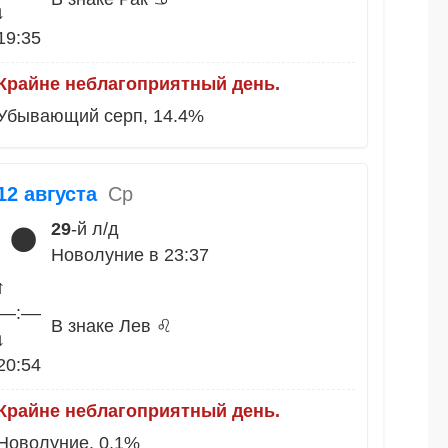
↓
19:35
Крайне неблагоприятный день.
Убывающий серп, 14.4%
12 августа
Ср
29
-й л/д
🌑
Новолуние в 23:37
↑
––:––
В знаке Лев ♌
↓
20:54
Крайне неблагоприятный день.
Новолуние, 0.1%