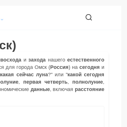
ск)
и
восхода
и
захода
нашего
естественного
я для города Омск (
Россия
) на
сегодня
и
"
какая сейчас луна
?" или "
какой сегодня
волуние
,
первая четверть
,
полнолуние
,
ономические
данные
, включая
расстояние