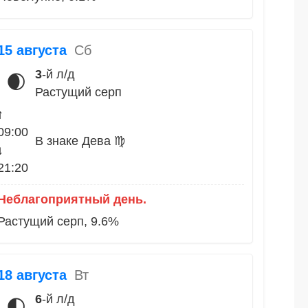
15 августа
Сб
3
-й л/д
🌒
Растущий серп
↑
09:00
В знаке Дева ♍
↓
21:20
Неблагоприятный день.
Растущий серп, 9.6%
18 августа
Вт
6
-й л/д
🌓