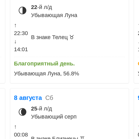
22
-й л/д
🌗
Убывающая Луна
↑
22:30
В знаке Телец ♉
↓
14:01
Благоприятный день.
Убывающая Луна, 56.8%
8 августа
Сб
25
-й л/д
🌘
Убывающий серп
↑
00:08
В знаке Близнецы ♊