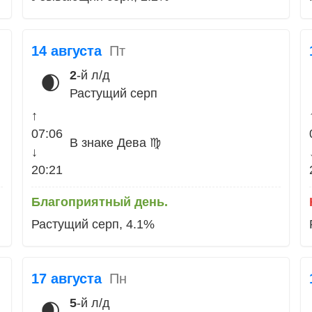
14 августа
Пт
2
-й л/д
🌒
Растущий серп
↑
07:06
В знаке Дева ♍
↓
20:21
Благоприятный день.
Растущий серп, 4.1%
17 августа
Пн
5
-й л/д
🌒