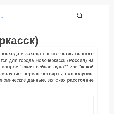
ркасск)
и
восхода
и
захода
нашего
естественного
тся для города Новочеркасск (
Россия
) на
а
вопрос
"
какая сейчас луна
?" или "
какой
оволуние
,
первая четверть
,
полнолуние
,
ономические
данные
, включая
расстояние