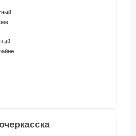
тный
рее
тный
райне
вочеркасска