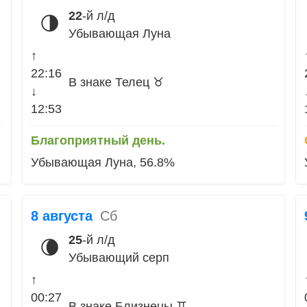
22
-й л/д
🌗
Убывающая Луна
↑
22:16
В знаке Телец ♉
↓
12:53
Благоприятный день.
Убывающая Луна, 56.8%
8 августа
Сб
25
-й л/д
🌘
Убывающий серп
↑
00:27
В знаке Близнецы ♊