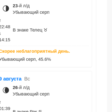
23
-й л/д
🌗
Убывающий серп
↑
22:48
В знаке Телец ♉
↓
14:15
Скорее неблагоприятный день.
Убывающий серп, 45.6%
9 августа
Вс
26
-й л/д
🌘
Убывающий серп
↑
01:39
В знаке Рак ♋