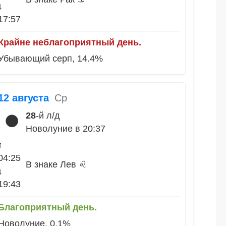
↓
17:57
Крайне неблагоприятный день.
Убывающий серп, 14.4%
12 августа
Ср
28
-й л/д
🌑
Новолуние в 20:37
↑
04:25
В знаке Лев ♌
↓
19:43
Благоприятный день.
Новолуние, 0.1%