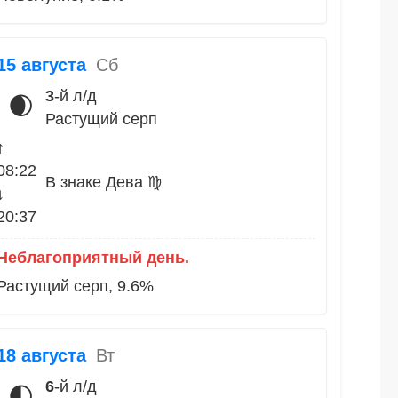
15 августа
Сб
3
-й л/д
🌒
Растущий серп
↑
08:22
В знаке Дева ♍
↓
20:37
Неблагоприятный день.
Растущий серп, 9.6%
18 августа
Вт
6
-й л/д
🌓