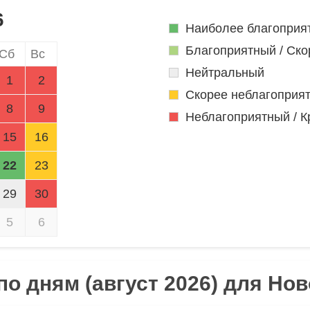
6
Наиболее благоприя
Благоприятный / Ско
Сб
Вс
Нейтральный
1
2
Скорее неблагоприя
8
9
Неблагоприятный / К
15
16
22
23
29
30
5
6
о дням (август 2026) для Но