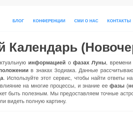
БЛОГ
КОНФЕРЕНЦИИ
СМИ О НАС
КОНТАКТЫ
 Календарь (Новоче
актуальную
информацией
о
фазах Луны
, времен
положении
в знаках Зодиака. Данные рассчитываю
да
. Используйте этот сервис, чтобы найти ответы н
влияние на многие процессы, и знание ее
фазы
(
н
ет быть полезным. Мы предоставляем точные астр
гли видеть полную картину.