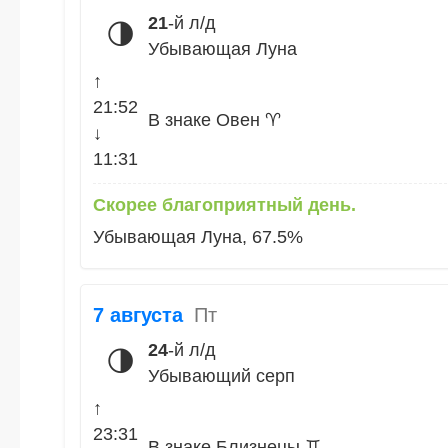
21
-й л/д
🌗
Убывающая Луна
↑
21:52
В знаке Овен ♈
↓
11:31
Скорее благоприятный день.
Убывающая Луна, 67.5%
7 августа
Пт
24
-й л/д
🌗
Убывающий серп
↑
23:31
В знаке Близнецы ♊