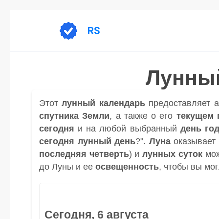
Перейти
к
RS
содержанию
Лунный
Этот
лунный календарь
предоставляет 
спутника
Земли
, а также о его
текущем 
сегодня
и на любой выбранный
день
го
сегодня лунный день
?".
Луна
оказывает 
последняя четверть
) и
лунных суток
мож
до Луны и ее
освещенность
, чтобы вы мо
Сегодня, 6 августа