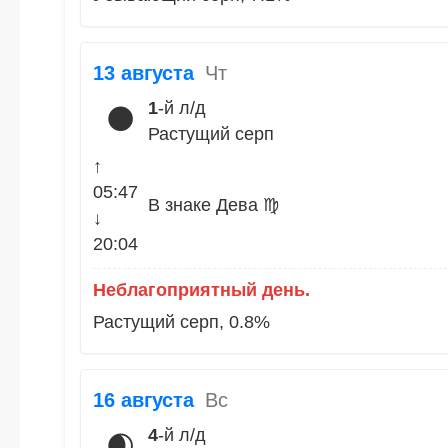
13 августа
Чт
1
-й л/д
🌑
Растущий серп
↑
05:47
В знаке Дева ♍
↓
20:04
Неблагоприятный день.
Растущий серп, 0.8%
16 августа
Вс
4
-й л/д
🌒