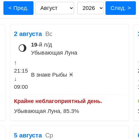
< Пред.
След. >
2 августа
Вс
19
-й л/д
🌖
Убывающая Луна
↑
21:15
В знаке Рыбы ♓
↓
09:00
Крайне неблагоприятный день.
Убывающая Луна, 85.3%
5 августа
Ср