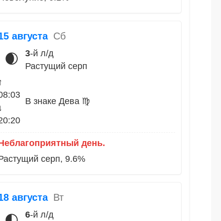
15 августа
Сб
3
-й л/д
🌒
Растущий серп
↑
08:03
В знаке Дева ♍
↓
20:20
Неблагоприятный день.
Растущий серп, 9.6%
18 августа
Вт
6
-й л/д
🌓