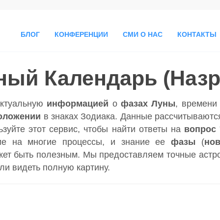
БЛОГ
КОНФЕРЕНЦИИ
СМИ О НАС
КОНТАКТЫ
ный Календарь (Назр
актуальную
информацией
о
фазах Луны
, времен
оложении
в знаках Зодиака. Данные рассчитываются
ьзуйте этот сервис, чтобы найти ответы на
вопрос
ие на многие процессы, и знание ее
фазы
(
но
ет быть полезным. Мы предоставляем точные астр
гли видеть полную картину.