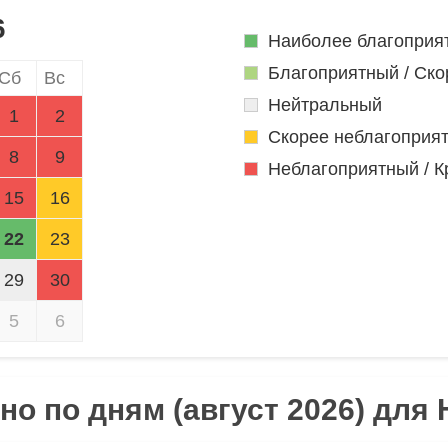
6
Наиболее благоприя
Благоприятный / Ско
Сб
Вс
Нейтральный
1
2
Скорее неблагоприя
8
9
Неблагоприятный / К
15
16
22
23
29
30
5
6
о по дням (август 2026) для