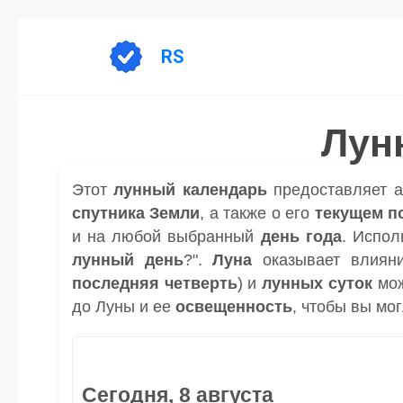
Перейти
к
RS
содержанию
Лун
Этот
лунный календарь
предоставляет 
спутника
Земли
, а также о его
текущем п
и на любой выбранный
день
года
. Испол
лунный день
?".
Луна
оказывает влиян
последняя четверть
) и
лунных суток
мож
до Луны и ее
освещенность
, чтобы вы мо
Сегодня, 8 августа