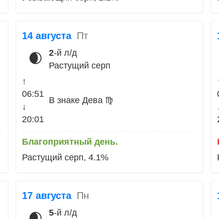
14 августа
Пт
2
-й л/д
🌒
Растущий серп
↑
06:51
В знаке Дева ♍
↓
20:01
Благоприятный день.
Растущий серп, 4.1%
17 августа
Пн
5
-й л/д
🌒