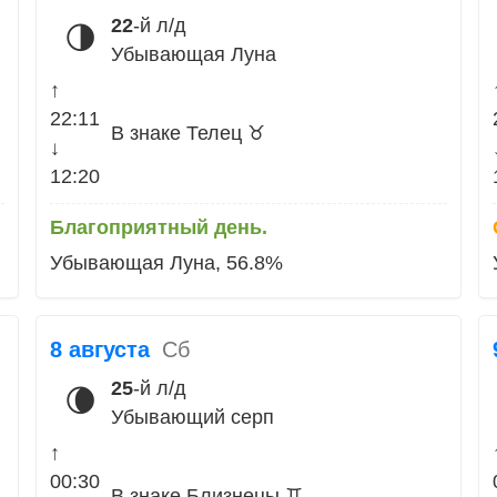
22
-й л/д
🌗
Убывающая Луна
↑
22:11
В знаке Телец ♉
↓
12:20
Благоприятный день.
Убывающая Луна, 56.8%
8 августа
Сб
25
-й л/д
🌘
Убывающий серп
↑
00:30
В знаке Близнецы ♊