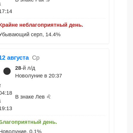
↓
17:14
Крайне неблагоприятный день.
Убывающий серп, 14.4%
12 августа
Ср
28
-й л/д
🌑
Новолуние в 20:37
↑
04:18
В знаке Лев ♌
↓
19:13
Благоприятный день.
Новолуние, 0.1%