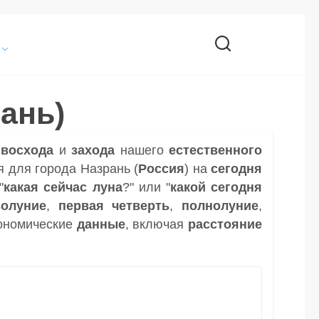
ань)
и
восхода
и
захода
нашего
естественного
 для города Назрань (
Россия
) на
сегодня
"
какая сейчас луна
?" или "
какой сегодня
волуние
,
первая четверть
,
полнолуние
,
ономические
данные
, включая
расстояние