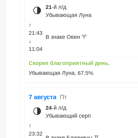
21
-й л/д
🌗
Убывающая Луна
↑
21:43
В знаке Овен ♈
↓
11:04
Скорее благоприятный день.
Убывающая Луна, 67.5%
7 августа
Пт
24
-й л/д
🌗
Убывающий серп
↑
23:32
В знаке Близнецы ♊