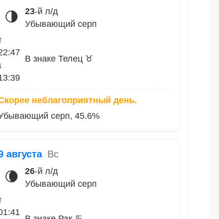
23
-й л/д
🌗
Убывающий серп
↑
22:47
В знаке Телец ♉
↓
13:39
Скорее неблагоприятный день.
Убывающий серп, 45.6%
9 августа
Вс
26
-й л/д
🌘
Убывающий серп
↑
01:41
В знаке Рак ♋