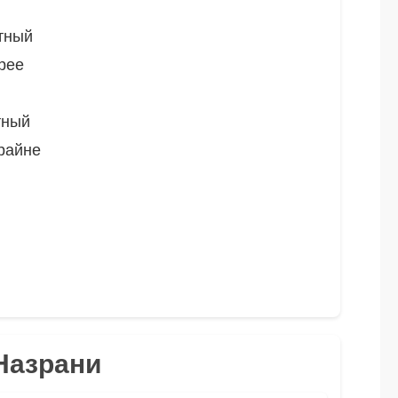
тный
рее
тный
райне
 Назрани