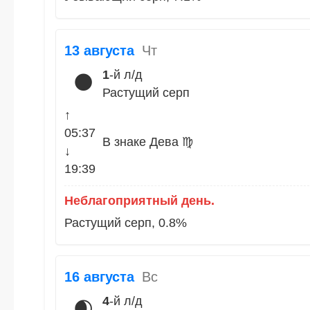
13 августа
Чт
1
-й л/д
🌑
Растущий серп
↑
05:37
В знаке Дева ♍
↓
19:39
Неблагоприятный день.
Растущий серп, 0.8%
16 августа
Вс
4
-й л/д
🌒