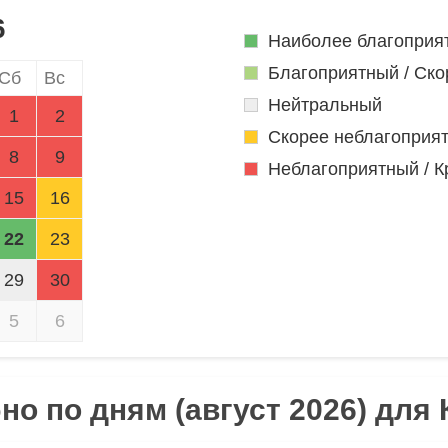
6
Наиболее благоприя
Благоприятный / Ско
Сб
Вс
Нейтральный
1
2
Скорее неблагоприя
8
9
Неблагоприятный / К
15
16
22
23
29
30
5
6
но по дням (август 2026) для