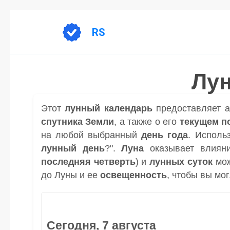
Перейти
к
RS
содержанию
Лун
Этот
лунный календарь
предоставляет 
спутника
Земли
, а также о его
текущем п
на любой выбранный
день
года
. Исполь
лунный день
?".
Луна
оказывает влиян
последняя четверть
) и
лунных суток
мож
до Луны и ее
освещенность
, чтобы вы мо
Сегодня, 7 августа