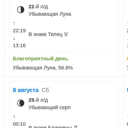
22
-й л/д
🌗
Убывающая Луна
↑
22:19
В знаке Телец ♉
↓
13:16
Благоприятный день.
Убывающая Луна, 56.8%
8 августа
Сб
25
-й л/д
🌘
Убывающий серп
↑
00:10
В знаке Близнецы ♊