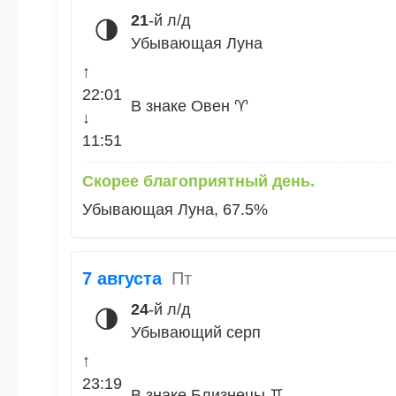
21
-й л/д
🌗
Убывающая Луна
↑
22:01
В знаке Овен ♈
↓
11:51
Скорее благоприятный день.
Убывающая Луна, 67.5%
7 августа
Пт
24
-й л/д
🌗
Убывающий серп
↑
23:19
В знаке Близнецы ♊