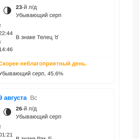
23
-й л/д
🌗
Убывающий серп
↑
22:44
В знаке Телец ♉
↓
14:46
Скорее неблагоприятный день.
Убывающий серп, 45.6%
9 августа
Вс
26
-й л/д
🌘
Убывающий серп
↑
01:21
В знаке Рак ♋