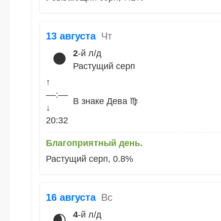
13 августа
Чт
2
-й л/д
🌑
Растущий серп
↑
––:––
В знаке Дева ♍
↓
20:32
Благоприятный день.
Растущий серп, 0.8%
16 августа
Вс
4
-й л/д
🌒