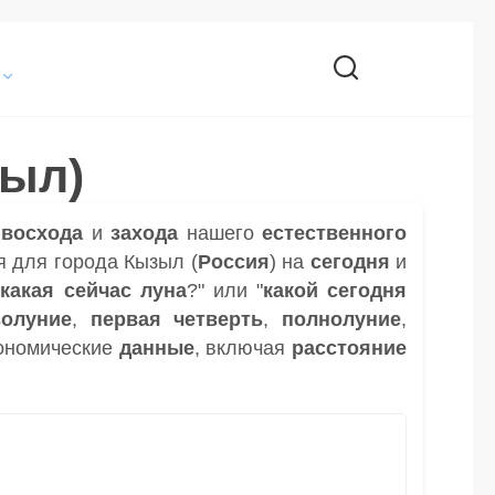
зыл)
и
восхода
и
захода
нашего
естественного
я для города Кызыл (
Россия
) на
сегодня
и
"
какая сейчас луна
?" или "
какой сегодня
волуние
,
первая четверть
,
полнолуние
,
ономические
данные
, включая
расстояние