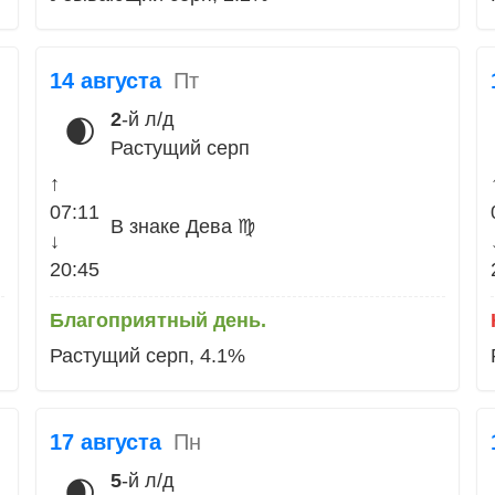
14 августа
Пт
2
-й л/д
🌒
Растущий серп
↑
07:11
В знаке Дева ♍
↓
20:45
Благоприятный день.
Растущий серп, 4.1%
17 августа
Пн
5
-й л/д
🌒