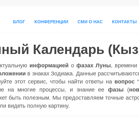
БЛОГ
КОНФЕРЕНЦИИ
СМИ О НАС
КОНТАКТЫ
ный Календарь (Кы
актуальную
информацией
о
фазах Луны
, времен
оложении
в знаках Зодиака. Данные рассчитываютс
зуйте этот сервис, чтобы найти ответы на
вопрос
ие на многие процессы, и знание ее
фазы
(
но
ет быть полезным. Мы предоставляем точные астр
гли видеть полную картину.