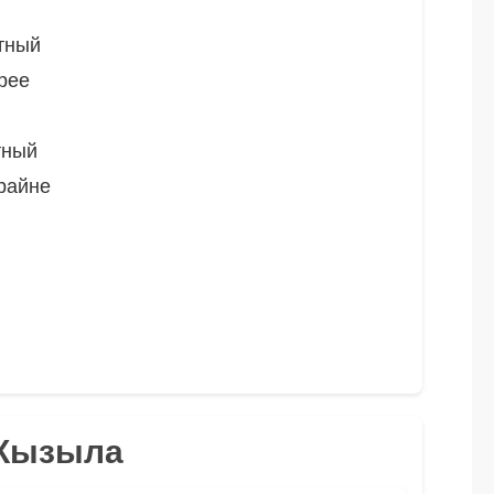
тный
рее
тный
райне
 Кызыла