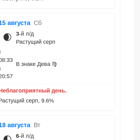
15 августа
Сб
3
-й л/д
🌒
Растущий серп
↑
08:33
В знаке Дева ♍
↓
20:57
Неблагоприятный день.
Растущий серп, 9.6%
18 августа
Вт
6
-й л/д
🌓