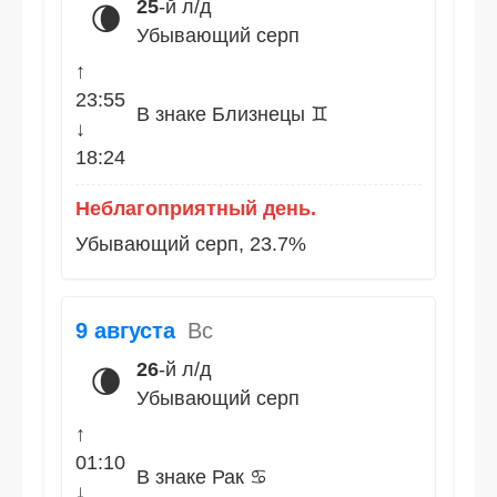
25
-й л/д
🌘
Убывающий серп
↑
23:55
В знаке Близнецы ♊
↓
18:24
Неблагоприятный день.
Убывающий серп, 23.7%
9 августа
Вс
26
-й л/д
🌘
Убывающий серп
↑
01:10
В знаке Рак ♋
↓