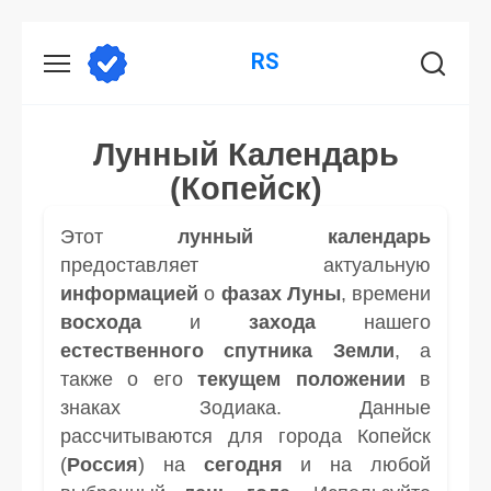
Перейти
RS
к
содержанию
Лунный Календарь
(Копейск)
Этот
лунный календарь
предоставляет актуальную
информацией
о
фазах Луны
, времени
восхода
и
захода
нашего
естественного спутника
Земли
, а
также о его
текущем положении
в
знаках Зодиака. Данные
рассчитываются для города Копейск
(
Россия
) на
сегодня
и на любой