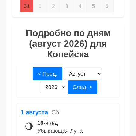
31
1
2
3
4
5
6
Подробно по дням
(август 2026) для
Копейска
< Пред.
След. >
1 августа
Сб
18
-й л/д
🌖
Убывающая Луна