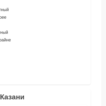
тный
рее
тный
райне
 Казани