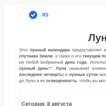
Перейти
к
RS
содержанию
Лун
Этот
лунный календарь
предоставляет 
спутника
Земли
, а также о его
текущем п
на любой выбранный
день
года
. Исполь
лунный день
?".
Луна
оказывает влиян
последняя четверть
) и
лунных суток
мож
до Луны и ее
освещенность
, чтобы вы мо
Сегодня, 8 августа