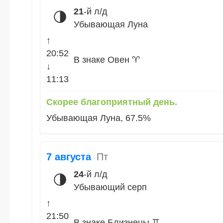
21
-й л/д
🌗
Убывающая Луна
↑
20:52
В знаке Овен ♈
↓
11:13
Скорее благоприятный день.
Убывающая Луна, 67.5%
7 августа
Пт
24
-й л/д
🌗
Убывающий серп
↑
21:50
В знаке Близнецы ♊