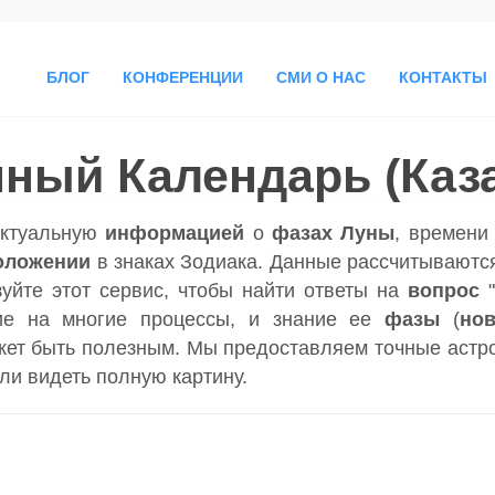
БЛОГ
КОНФЕРЕНЦИИ
СМИ О НАС
КОНТАКТЫ
ный Календарь (Каз
актуальную
информацией
о
фазах Луны
, времен
оложении
в знаках Зодиака. Данные рассчитываются
зуйте этот сервис, чтобы найти ответы на
вопрос
ие на многие процессы, и знание ее
фазы
(
но
ет быть полезным. Мы предоставляем точные астр
гли видеть полную картину.