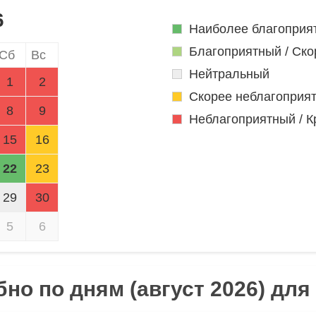
6
Наиболее благоприя
Благоприятный / Ско
Сб
Вс
Нейтральный
1
2
Скорее неблагоприя
8
9
Неблагоприятный / К
15
16
22
23
29
30
5
6
но по дням (август 2026) для