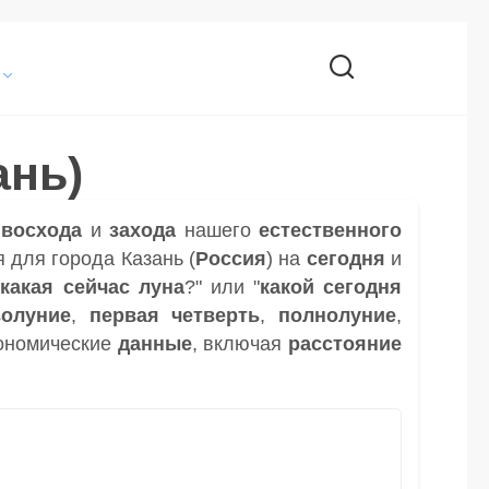
ань)
и
восхода
и
захода
нашего
естественного
 для города Казань (
Россия
) на
сегодня
и
"
какая сейчас луна
?" или "
какой сегодня
волуние
,
первая четверть
,
полнолуние
,
ономические
данные
, включая
расстояние