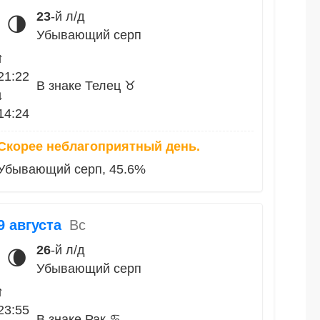
23
-й л/д
🌗
Убывающий серп
↑
21:22
В знаке Телец ♉
↓
14:24
Скорее неблагоприятный день.
Убывающий серп, 45.6%
9 августа
Вс
26
-й л/д
🌘
Убывающий серп
↑
23:55
В знаке Рак ♋