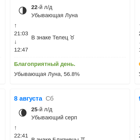
22
-й л/д
🌗
Убывающая Луна
↑
21:03
В знаке Телец ♉
↓
12:47
Благоприятный день.
Убывающая Луна, 56.8%
8 августа
Сб
25
-й л/д
🌘
Убывающий серп
↑
22:41
В знаке Близнецы ♊