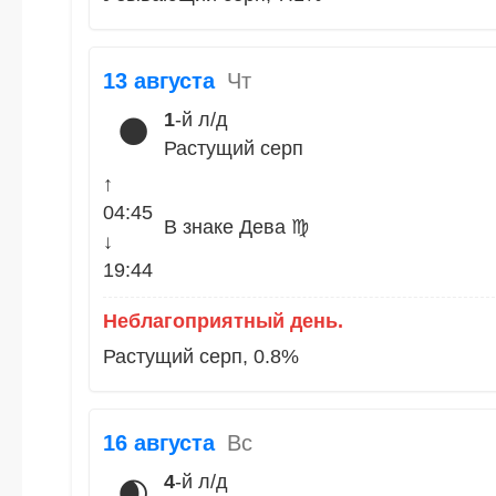
13 августа
Чт
1
-й л/д
🌑
Растущий серп
↑
04:45
В знаке Дева ♍
↓
19:44
Неблагоприятный день.
Растущий серп, 0.8%
16 августа
Вс
4
-й л/д
🌒