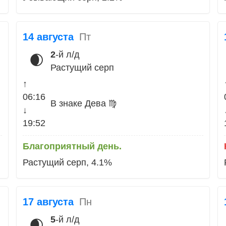
14 августа
Пт
2
-й л/д
🌒
Растущий серп
↑
06:16
В знаке Дева ♍
↓
19:52
Благоприятный день.
Растущий серп, 4.1%
17 августа
Пн
5
-й л/д
🌒