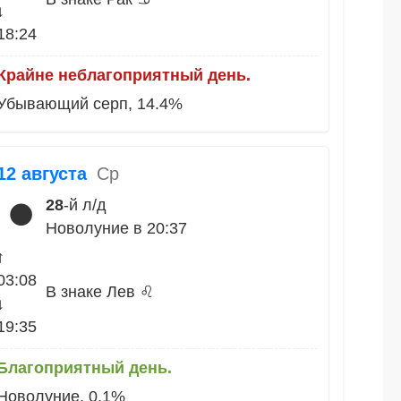
↓
18:24
Крайне неблагоприятный день.
Убывающий серп, 14.4%
12 августа
Ср
28
-й л/д
🌑
Новолуние в 20:37
↑
03:08
В знаке Лев ♌
↓
19:35
Благоприятный день.
Новолуние, 0.1%