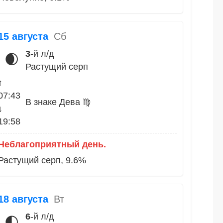
15 августа
Сб
3
-й л/д
🌒
Растущий серп
↑
07:43
В знаке Дева ♍
↓
19:58
Неблагоприятный день.
Растущий серп, 9.6%
18 августа
Вт
6
-й л/д
🌓