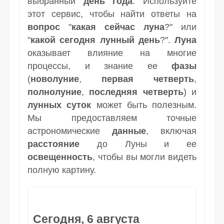
выбранный
день
года
. Используйте
этот сервис, чтобы найти ответы на
вопрос
"
какая сейчас луна
?" или
"
какой сегодня лунный день
?".
Луна
оказывает влияние на многие
процессы, и знание ее
фазы
(
новолуние
,
первая четверть
,
полнолуние
,
последняя четверть
) и
лунных суток
может быть полезным.
Мы предоставляем точные
астрономические
данные
, включая
расстояние
до Луны и ее
освещенность
, чтобы вы могли видеть
полную картину.
Сегодня, 6 августа