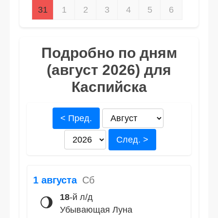
31
1
2
3
4
5
6
Подробно по дням
(август 2026) для
Каспийска
< Пред.
След. >
1 августа
Сб
18
-й л/д
🌖
Убывающая Луна