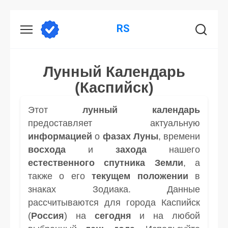
Перейти
RS
к
содержанию
Лунный Календарь
(Каспийск)
Этот
лунный календарь
предоставляет актуальную
информацией
о
фазах Луны
, времени
восхода
и
захода
нашего
естественного спутника
Земли
, а
также о его
текущем положении
в
знаках Зодиака. Данные
рассчитываются для города Каспийск
(
Россия
) на
сегодня
и на любой