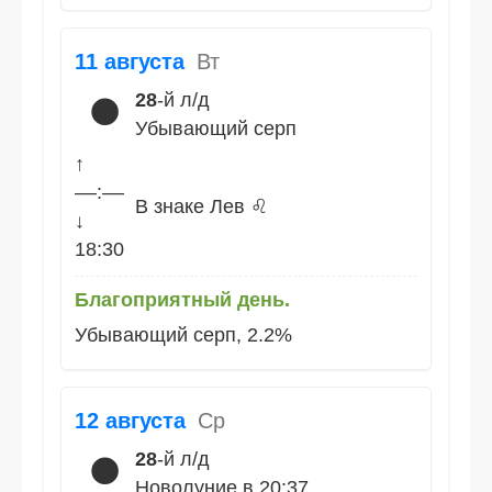
11 августа
Вт
28
-й л/д
🌑
Убывающий серп
↑
––:––
В знаке Лев ♌
↓
18:30
Благоприятный день.
Убывающий серп, 2.2%
12 августа
Ср
28
-й л/д
🌑
Новолуние в 20:37