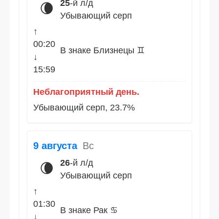
25
-й л/д
🌘
Убывающий серп
↑
00:20
В знаке Близнецы ♊
↓
15:59
Неблагоприятный день.
Убывающий серп, 23.7%
9 августа
Вс
26
-й л/д
🌘
Убывающий серп
↑
01:30
В знаке Рак ♋
↓