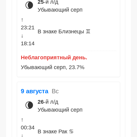
25
-й л/д
🌘
Убывающий серп
↑
23:21
В знаке Близнецы ♊
↓
18:14
Неблагоприятный день.
Убывающий серп, 23.7%
9 августа
Вс
26
-й л/д
🌘
Убывающий серп
↑
00:34
В знаке Рак ♋
↓