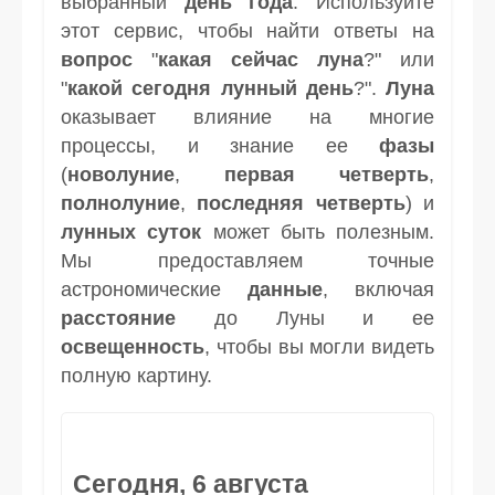
выбранный
день
года
. Используйте
этот сервис, чтобы найти ответы на
вопрос
"
какая сейчас луна
?" или
"
какой сегодня лунный день
?".
Луна
оказывает влияние на многие
процессы, и знание ее
фазы
(
новолуние
,
первая четверть
,
полнолуние
,
последняя четверть
) и
лунных суток
может быть полезным.
Мы предоставляем точные
астрономические
данные
, включая
расстояние
до Луны и ее
освещенность
, чтобы вы могли видеть
полную картину.
Сегодня, 6 августа