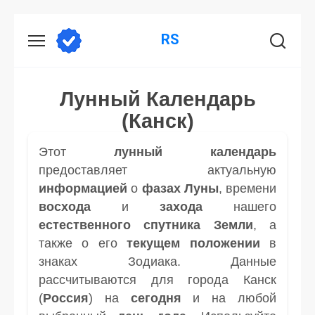
Перейти
RS
к
содержанию
Лунный Календарь
(Канск)
Этот
лунный календарь
предоставляет актуальную
информацией
о
фазах Луны
, времени
восхода
и
захода
нашего
естественного спутника
Земли
, а
также о его
текущем положении
в
знаках Зодиака. Данные
рассчитываются для города Канск
(
Россия
) на
сегодня
и на любой