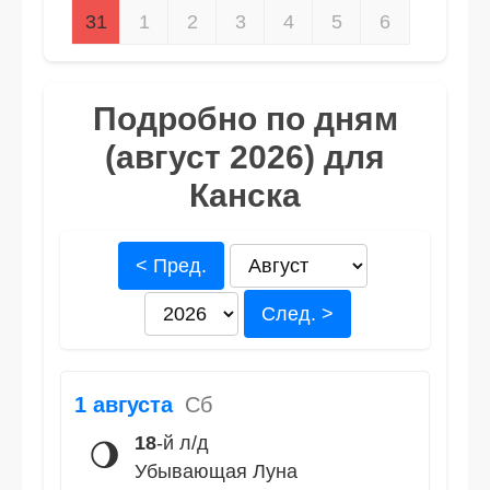
31
1
2
3
4
5
6
Подробно по дням
(август 2026) для
Канска
< Пред.
След. >
1 августа
Сб
18
-й л/д
🌖
Убывающая Луна