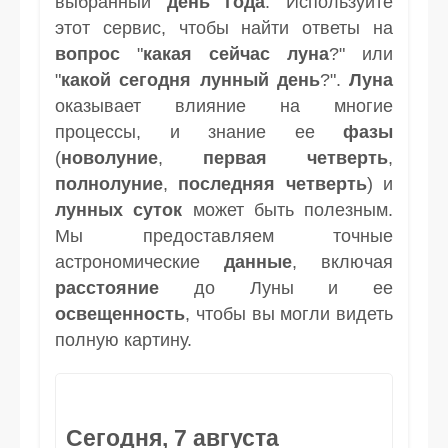
выбранный
день
года
. Используйте
этот сервис, чтобы найти ответы на
вопрос
"
какая сейчас луна
?" или
"
какой сегодня лунный день
?".
Луна
оказывает влияние на многие
процессы, и знание ее
фазы
(
новолуние
,
первая четверть
,
полнолуние
,
последняя четверть
) и
лунных суток
может быть полезным.
Мы предоставляем точные
астрономические
данные
, включая
расстояние
до Луны и ее
освещенность
, чтобы вы могли видеть
полную картину.
Сегодня, 7 августа