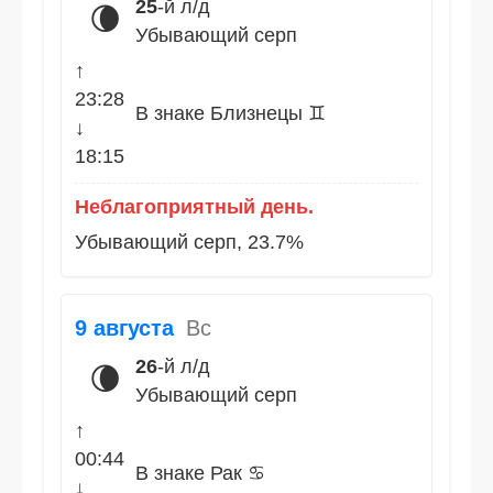
25
-й л/д
🌘
Убывающий серп
↑
23:28
В знаке Близнецы ♊
↓
18:15
Неблагоприятный день.
Убывающий серп, 23.7%
9 августа
Вс
26
-й л/д
🌘
Убывающий серп
↑
00:44
В знаке Рак ♋
↓