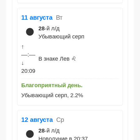
11 августа
Вт
28
-й л/д
🌑
Убывающий серп
↑
––:––
В знаке Лев ♌
↓
20:09
Благоприятный день.
Убывающий серп, 2.2%
12 августа
Ср
28
-й л/д
🌑
Новолуние в 20:37