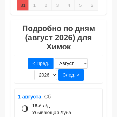
31
1
2
3
4
5
6
Подробно по дням
(август 2026) для
Химок
< Пред.
След. >
1 августа
Сб
18
-й л/д
🌖
Убывающая Луна