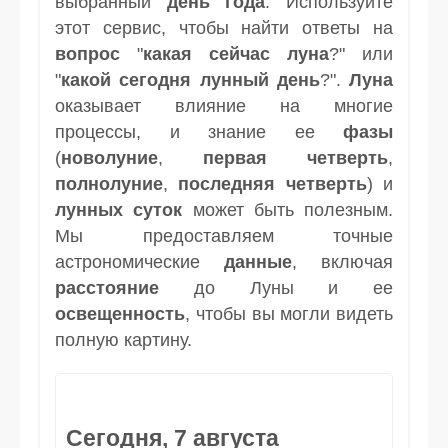
выбранный
день
года
. Используйте
этот сервис, чтобы найти ответы на
вопрос
"
какая сейчас луна
?" или
"
какой сегодня лунный день
?".
Луна
оказывает влияние на многие
процессы, и знание ее
фазы
(
новолуние
,
первая четверть
,
полнолуние
,
последняя четверть
) и
лунных суток
может быть полезным.
Мы предоставляем точные
астрономические
данные
, включая
расстояние
до Луны и ее
освещенность
, чтобы вы могли видеть
полную картину.
Сегодня, 7 августа