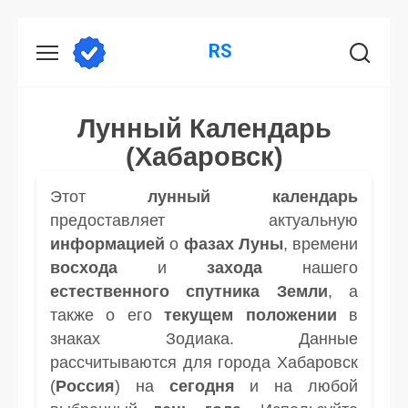
Перейти
RS
к
содержанию
Лунный Календарь
(Хабаровск)
Этот
лунный календарь
предоставляет актуальную
информацией
о
фазах Луны
, времени
восхода
и
захода
нашего
естественного спутника
Земли
, а
также о его
текущем положении
в
знаках Зодиака. Данные
рассчитываются для города Хабаровск
(
Россия
) на
сегодня
и на любой