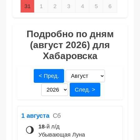
31
1
2
3
4
5
6
Подробно по дням
(август 2026) для
Хабаровска
< Пред.
След. >
1 августа
Сб
18
-й л/д
🌖
Убывающая Луна