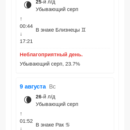
25
-й л/д
🌘
Убывающий серп
↑
00:44
В знаке Близнецы ♊
↓
17:21
Неблагоприятный день.
Убывающий серп, 23.7%
9 августа
Вс
26
-й л/д
🌘
Убывающий серп
↑
01:52
В знаке Рак ♋
↓