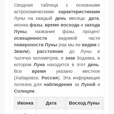
Сводная таблица с основными
астрономическими
характеристиками
Луны на каждый
день
месяца:
дата
,
иконка
фазы
,
время
восхода
и
захода
Луны
, название фазы, процент
освещенности
видимой части
поверхности Луны
(как мы ее
видим
с
Земли
),
расстояние
до Луны в
тысячах километров, и
знак
Зодиака, в
котором
Луна
находится в этот
день
.
Все
время
указано местное
(Хабаровск,
Россия
). Эта информация
полезна для
наблюдения
за
Луной
и
Солнцем
.
Иконка
Дата
Восход Луны
Зак