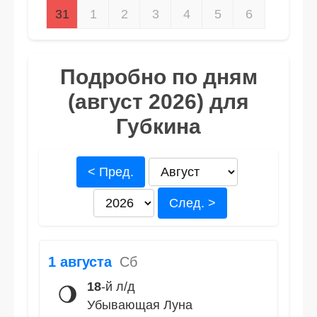
31
1
2
3
4
5
6
Подробно по дням
(август 2026) для
Губкина
< Пред.
След. >
1 августа
Сб
18
-й л/д
🌖
Убывающая Луна