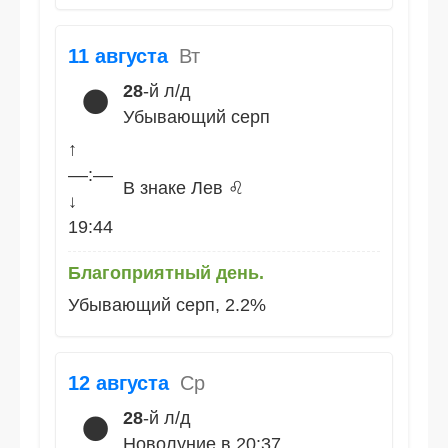
11 августа
Вт
28
-й л/д
🌑
Убывающий серп
↑
––:––
В знаке Лев ♌
↓
19:44
Благоприятный день.
Убывающий серп, 2.2%
12 августа
Ср
28
-й л/д
🌑
Новолуние в 20:37