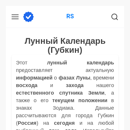
Перейти
RS
к
содержанию
Лунный Календарь
(Губкин)
Этот
лунный календарь
предоставляет актуальную
информацией
о
фазах Луны
, времени
восхода
и
захода
нашего
естественного спутника
Земли
, а
также о его
текущем положении
в
знаках Зодиака. Данные
рассчитываются для города Губкин
(
Россия
) на
сегодня
и на любой