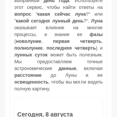
выбранный
день
года
. Используйте
этот сервис, чтобы найти ответы на
вопрос
"
какая сейчас луна
?" или
"
какой сегодня лунный день
?".
Луна
оказывает влияние на многие
процессы, и знание ее
фазы
(
новолуние
,
первая четверть
,
полнолуние
,
последняя четверть
) и
лунных суток
может быть полезным.
Мы предоставляем точные
астрономические
данные
, включая
расстояние
до Луны и ее
освещенность
, чтобы вы могли видеть
полную картину.
Сегодня, 8 августа