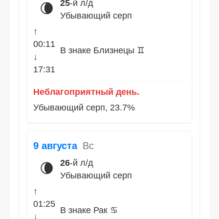
25
-й л/д
🌘
Убывающий серп
↑
00:11
В знаке Близнецы ♊
↓
17:31
Неблагоприятный день.
Убывающий серп, 23.7%
9 августа
Вс
26
-й л/д
🌘
Убывающий серп
↑
01:25
В знаке Рак ♋
↓