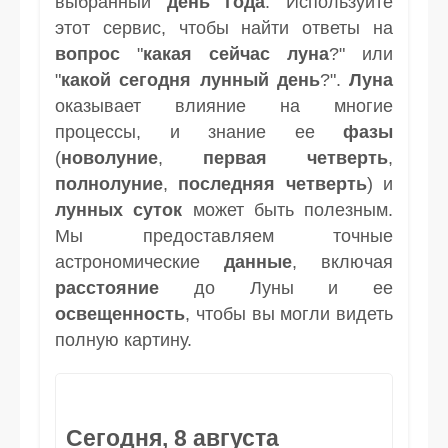
выбранный
день
года
. Используйте
этот сервис, чтобы найти ответы на
вопрос
"
какая сейчас луна
?" или
"
какой сегодня лунный день
?".
Луна
оказывает влияние на многие
процессы, и знание ее
фазы
(
новолуние
,
первая четверть
,
полнолуние
,
последняя четверть
) и
лунных суток
может быть полезным.
Мы предоставляем точные
астрономические
данные
, включая
расстояние
до Луны и ее
освещенность
, чтобы вы могли видеть
полную картину.
Сегодня, 8 августа