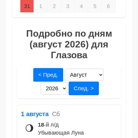
31
1
2
3
4
5
6
Подробно по дням
(август 2026) для
Глазова
< Пред.
След. >
1 августа
Сб
18
-й л/д
🌖
Убывающая Луна