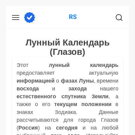
Перейти
RS
к
содержанию
Лунный Календарь
(Глазов)
Этот
лунный календарь
предоставляет актуальную
информацией
о
фазах Луны
, времени
восхода
и
захода
нашего
естественного спутника
Земли
, а
также о его
текущем положении
в
знаках Зодиака. Данные
рассчитываются для города Глазов
(
Россия
) на
сегодня
и на любой