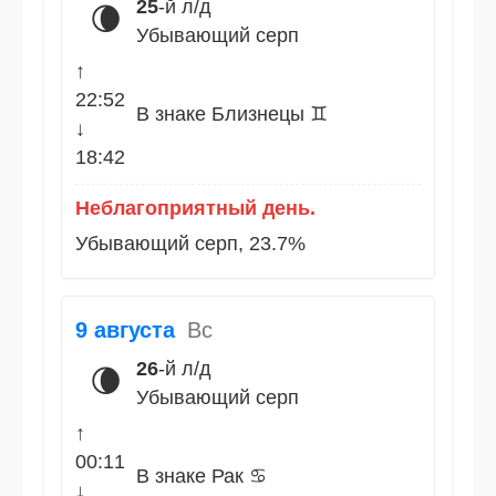
25
-й л/д
🌘
Убывающий серп
↑
22:52
В знаке Близнецы ♊
↓
18:42
Неблагоприятный день.
Убывающий серп, 23.7%
9 августа
Вс
26
-й л/д
🌘
Убывающий серп
↑
00:11
В знаке Рак ♋
↓