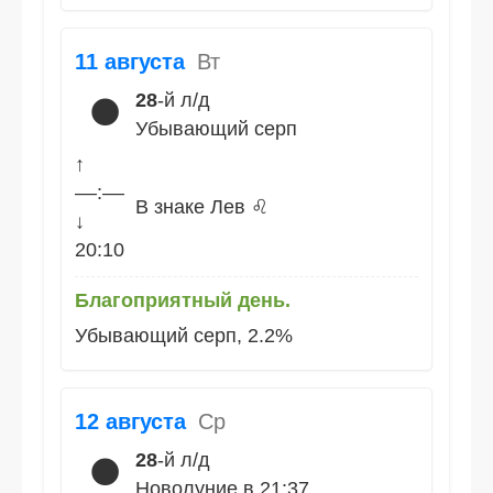
11 августа
Вт
28
-й л/д
🌑
Убывающий серп
↑
––:––
В знаке Лев ♌
↓
20:10
Благоприятный день.
Убывающий серп, 2.2%
12 августа
Ср
28
-й л/д
🌑
Новолуние в 21:37