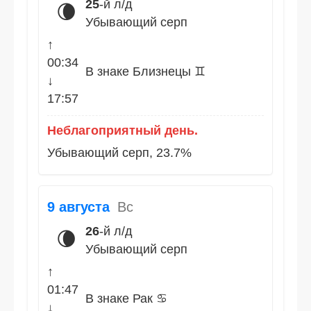
25
-й л/д
🌘
Убывающий серп
↑
00:34
В знаке Близнецы ♊
↓
17:57
Неблагоприятный день.
Убывающий серп, 23.7%
9 августа
Вс
26
-й л/д
🌘
Убывающий серп
↑
01:47
В знаке Рак ♋
↓