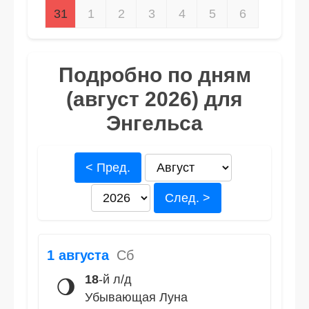
31
1
2
3
4
5
6
Подробно по дням
(август 2026) для
Энгельса
< Пред.
След. >
1 августа
Сб
18
-й л/д
🌖
Убывающая Луна