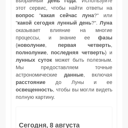
выбранный
день
года
. Используйте
этот сервис, чтобы найти ответы на
вопрос
"
какая сейчас луна
?" или
"
какой сегодня лунный день
?".
Луна
оказывает влияние на многие
процессы, и знание ее
фазы
(
новолуние
,
первая четверть
,
полнолуние
,
последняя четверть
) и
лунных суток
может быть полезным.
Мы предоставляем точные
астрономические
данные
, включая
расстояние
до Луны и ее
освещенность
, чтобы вы могли видеть
полную картину.
Сегодня, 8 августа