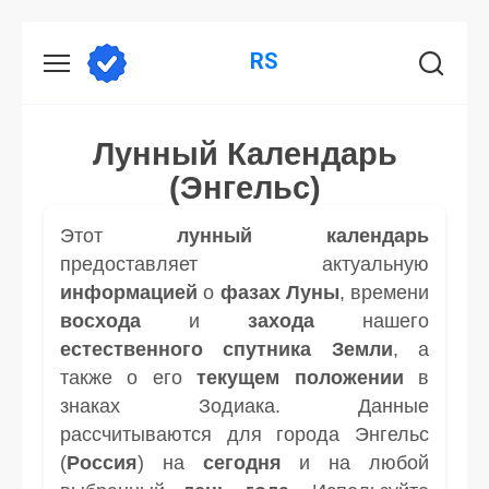
Перейти
RS
к
содержанию
Лунный Календарь
(Энгельс)
Этот
лунный календарь
предоставляет актуальную
информацией
о
фазах Луны
, времени
восхода
и
захода
нашего
естественного спутника
Земли
, а
также о его
текущем положении
в
знаках Зодиака. Данные
рассчитываются для города Энгельс
(
Россия
) на
сегодня
и на любой