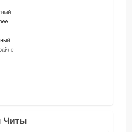
тный
рее
тный
райне
я Читы