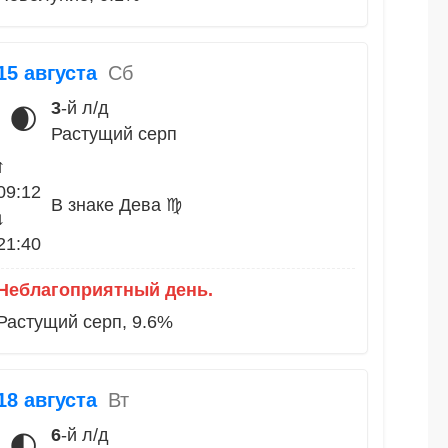
15 августа
Сб
3
-й л/д
🌒
Растущий серп
↑
09:12
В знаке Дева ♍
↓
21:40
Неблагоприятный день.
Растущий серп, 9.6%
18 августа
Вт
6
-й л/д
🌓