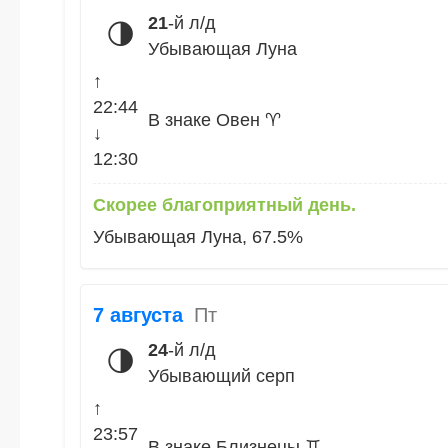
21
-й л/д
🌗
Убывающая Луна
↑
22:44
В знаке Овен ♈
↓
12:30
Скорее благоприятный день.
Убывающая Луна, 67.5%
7 августа
Пт
24
-й л/д
🌗
Убывающий серп
↑
23:57
В знаке Близнецы ♊