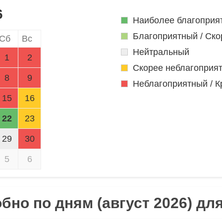
6
Наиболее благоприя
Благоприятный / Ско
Сб
Вс
Нейтральный
1
2
Скорее неблагоприя
8
9
Неблагоприятный / К
15
16
22
23
29
30
5
6
бно по дням (август 2026) дл