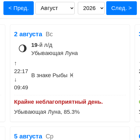
< Пред.
След. >
2 августа
Вс
19
-й л/д
🌖
Убывающая Луна
↑
22:17
В знаке Рыбы ♓
↓
09:49
Крайне неблагоприятный день.
Убывающая Луна, 85.3%
5 августа
Ср