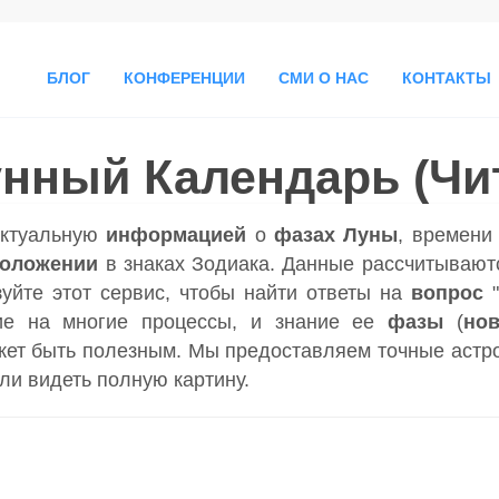
БЛОГ
КОНФЕРЕНЦИИ
СМИ О НАС
КОНТАКТЫ
нный Календарь (Чи
актуальную
информацией
о
фазах Луны
, времен
положении
в знаках Зодиака. Данные рассчитываютс
зуйте этот сервис, чтобы найти ответы на
вопрос
ие на многие процессы, и знание ее
фазы
(
но
ет быть полезным. Мы предоставляем точные астр
гли видеть полную картину.