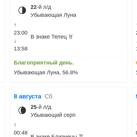
22
-й л/д
🌗
Убывающая Луна
↑
23:00
В знаке Телец ♉
↓
13:58
Благоприятный день.
Убывающая Луна, 56.8%
8 августа
Сб
25
-й л/д
🌘
Убывающий серп
↑
00:48
В знаке Близнецы ♊