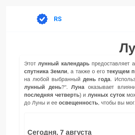
Перейти
к
RS
содержанию
Лу
Этот
лунный календарь
предоставляет 
спутника
Земли
, а также о его
текущем 
на любой выбранный
день
года
. Исполь
лунный день
?".
Луна
оказывает влиян
последняя четверть
) и
лунных суток
мож
до Луны и ее
освещенность
, чтобы вы мо
Сегодня, 7 августа