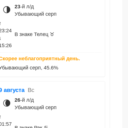
23
-й л/д
🌗
Убывающий серп
↑
23:24
В знаке Телец ♉
↓
15:26
Скорее неблагоприятный день.
Убывающий серп, 45.6%
9 августа
Вс
26
-й л/д
🌘
Убывающий серп
↑
01:57
В знаке Рак ♋