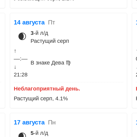
14 августа
Пт
3
-й л/д
🌒
Растущий серп
↑
––:––
В знаке Дева ♍
↓
21:28
Неблагоприятный день.
Растущий серп, 4.1%
17 августа
Пн
5
-й л/д
🌒