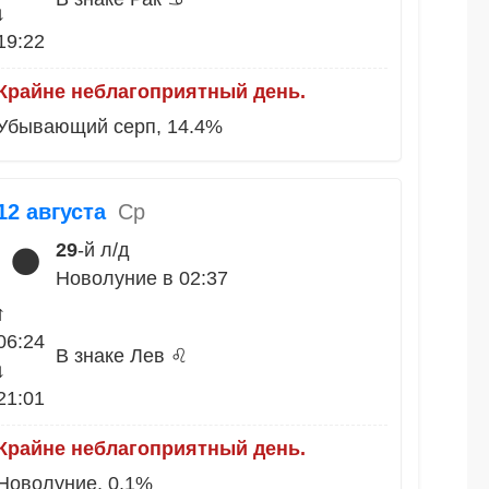
↓
19:22
Крайне неблагоприятный день.
Убывающий серп, 14.4%
12 августа
Ср
29
-й л/д
🌑
Новолуние в 02:37
↑
06:24
В знаке Лев ♌
↓
21:01
Крайне неблагоприятный день.
Новолуние, 0.1%