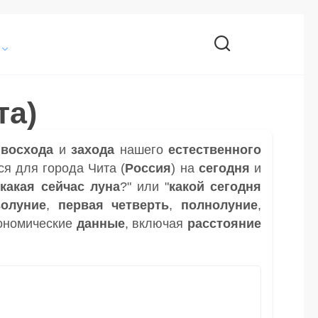
та)
и
восхода
и
захода
нашего
естественного
я для города Чита (
Россия
) на
сегодня
и
"
какая сейчас луна
?" или "
какой сегодня
волуние
,
первая четверть
,
полнолуние
,
ономические
данные
, включая
расстояние