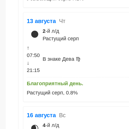
13 августа
Чт
2
-й л/д
🌑
Растущий серп
↑
07:50
В знаке Дева ♍
↓
21:15
Благоприятный день.
Растущий серп, 0.8%
16 августа
Вс
4
-й л/д
🌒