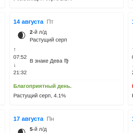
14 августа
Пт
2
-й л/д
🌒
Растущий серп
↑
07:52
В знаке Дева ♍
↓
21:32
Благоприятный день.
Растущий серп, 4.1%
17 августа
Пн
5
-й л/д
🌒