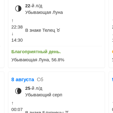
22
-й л/д
🌗
Убывающая Луна
↑
22:38
В знаке Телец ♉
↓
14:30
Благоприятный день.
Убывающая Луна, 56.8%
8 августа
Сб
25
-й л/д
🌘
Убывающий серп
↑
00:07
В знаке Близнецы ♊