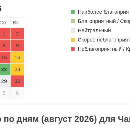
6
Наиболее благоприя
Благоприятный / Ско
Сб
Вс
Нейтральный
1
2
Скорее неблагоприя
8
9
Неблагоприятный / К
15
16
22
23
29
30
5
6
по дням (август 2026) для Ч