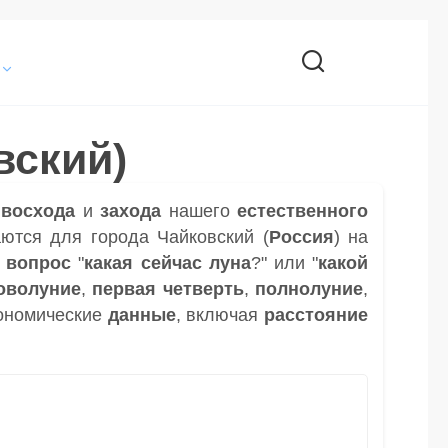
вский)
и
восхода
и
захода
нашего
естественного
ются для города Чайковский (
Россия
) на
а
вопрос
"
какая сейчас луна
?" или "
какой
оволуние
,
первая четверть
,
полнолуние
,
ономические
данные
, включая
расстояние