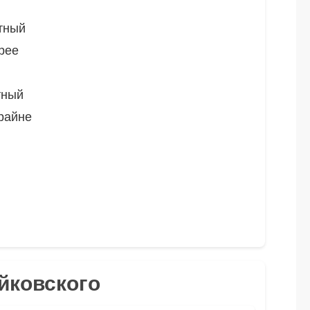
тный
рее
тный
райне
айковского