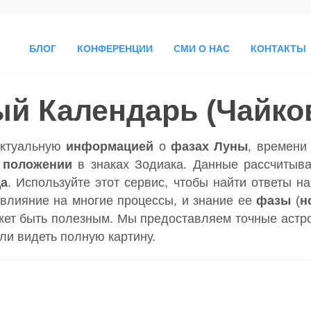
БЛОГ
КОНФЕРЕНЦИИ
СМИ О НАС
КОНТАКТЫ
й Календарь (Чайко
актуальную
информацией
о
фазах Луны
, времен
 положении
в знаках Зодиака. Данные рассчитыва
да
. Используйте этот сервис, чтобы найти ответы н
влияние на многие процессы, и знание ее
фазы
(
н
ет быть полезным. Мы предоставляем точные астр
гли видеть полную картину.