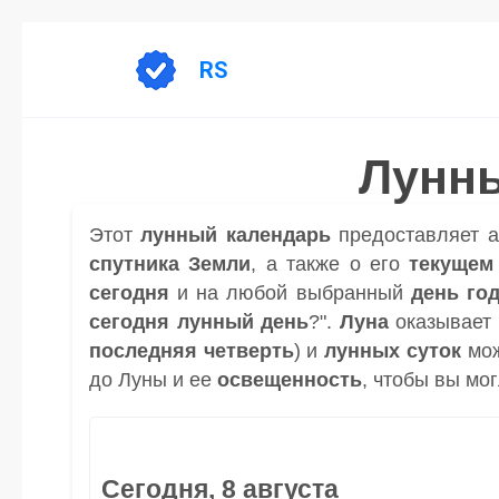
Перейти
к
RS
содержанию
Лунны
Этот
лунный календарь
предоставляет 
спутника
Земли
, а также о его
текущем
сегодня
и на любой выбранный
день
го
сегодня лунный день
?".
Луна
оказывает 
последняя четверть
) и
лунных суток
мож
до Луны и ее
освещенность
, чтобы вы мо
Сегодня, 8 августа