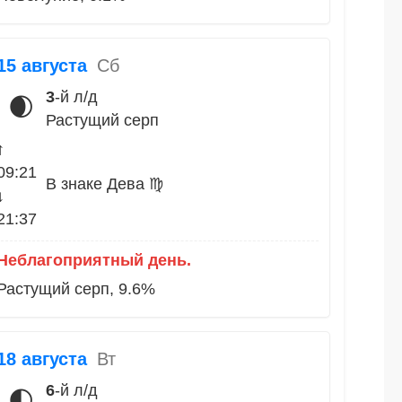
15 августа
Сб
3
-й л/д
🌒
Растущий серп
↑
09:21
В знаке Дева ♍
↓
21:37
Неблагоприятный день.
Растущий серп, 9.6%
18 августа
Вт
6
-й л/д
🌓