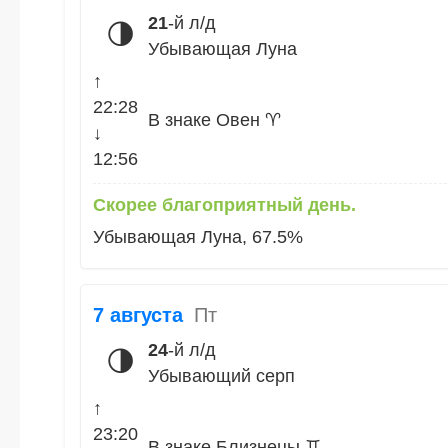
21
-й л/д
🌗
Убывающая Луна
↑
22:28
В знаке Овен ♈
↓
12:56
Скорее благоприятный день.
Убывающая Луна, 67.5%
7 августа
Пт
24
-й л/д
🌗
Убывающий серп
↑
23:20
В знаке Близнецы ♊