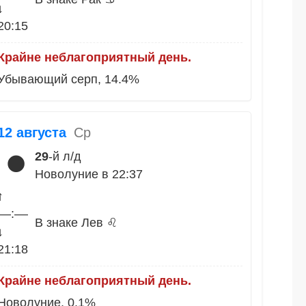
↓
20:15
Крайне неблагоприятный день.
Убывающий серп, 14.4%
12 августа
Ср
29
-й л/д
🌑
Новолуние в 22:37
↑
––:––
В знаке Лев ♌
↓
21:18
Крайне неблагоприятный день.
Новолуние, 0.1%