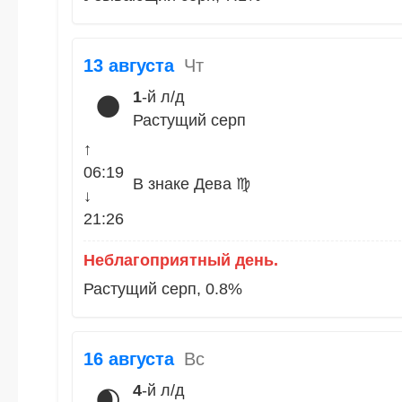
13 августа
Чт
1
-й л/д
🌑
Растущий серп
↑
06:19
В знаке Дева ♍
↓
21:26
Неблагоприятный день.
Растущий серп, 0.8%
16 августа
Вс
4
-й л/д
🌒