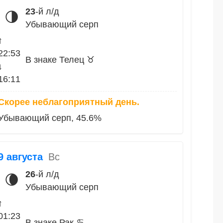
23
-й л/д
🌗
Убывающий серп
↑
22:53
В знаке Телец ♉
↓
16:11
Скорее неблагоприятный день.
Убывающий серп, 45.6%
9 августа
Вс
26
-й л/д
🌘
Убывающий серп
↑
01:23
В знаке Рак ♋