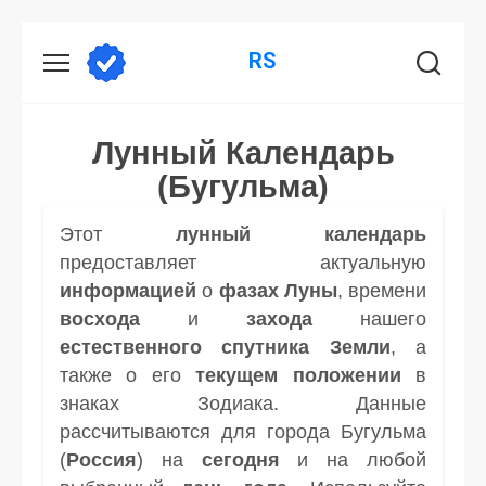
Перейти
RS
к
содержанию
Лунный Календарь
(Бугульма)
Этот
лунный календарь
предоставляет актуальную
информацией
о
фазах Луны
, времени
восхода
и
захода
нашего
естественного спутника
Земли
, а
также о его
текущем положении
в
знаках Зодиака. Данные
рассчитываются для города Бугульма
(
Россия
) на
сегодня
и на любой