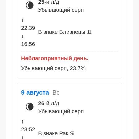
25
-й л/д
🌘
Убывающий серп
↑
22:39
В знаке Близнецы ♊
↓
16:56
Неблагоприятный день.
Убывающий серп, 23.7%
9 августа
Вс
26
-й л/д
🌘
Убывающий серп
↑
23:52
В знаке Рак ♋
↓