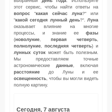
выбранный
день
года
. Используйте
этот сервис, чтобы найти ответы на
вопрос
"
какая сейчас луна
?" или
"
какой сегодня лунный день
?".
Луна
оказывает влияние на многие
процессы, и знание ее
фазы
(
новолуние
,
первая четверть
,
полнолуние
,
последняя четверть
) и
лунных суток
может быть полезным.
Мы предоставляем точные
астрономические
данные
, включая
расстояние
до Луны и ее
освещенность
, чтобы вы могли видеть
полную картину.
Сегодня, 7 августа