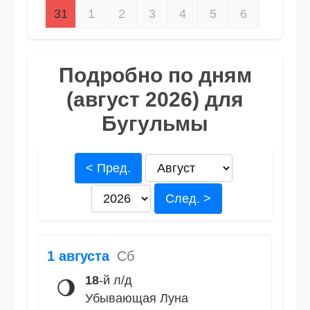
31
1
2
3
4
5
6
Подробно по дням
(август 2026) для
Бугульмы
< Пред.
След. >
1 августа
Сб
18
-й л/д
🌖
Убывающая Луна