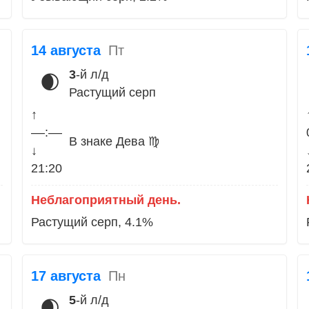
14 августа
Пт
3
-й л/д
🌒
Растущий серп
↑
––:––
В знаке Дева ♍
↓
21:20
Неблагоприятный день.
Растущий серп, 4.1%
17 августа
Пн
5
-й л/д
🌒