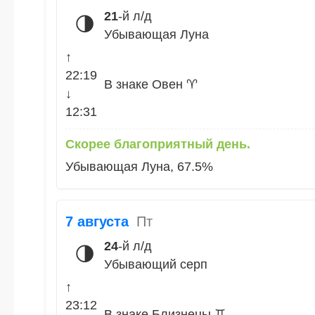
21
-й л/д
🌗
Убывающая Луна
↑
22:19
В знаке Овен ♈
↓
12:31
Скорее благоприятный день.
Убывающая Луна, 67.5%
7 августа
Пт
24
-й л/д
🌗
Убывающий серп
↑
23:12
В знаке Близнецы ♊