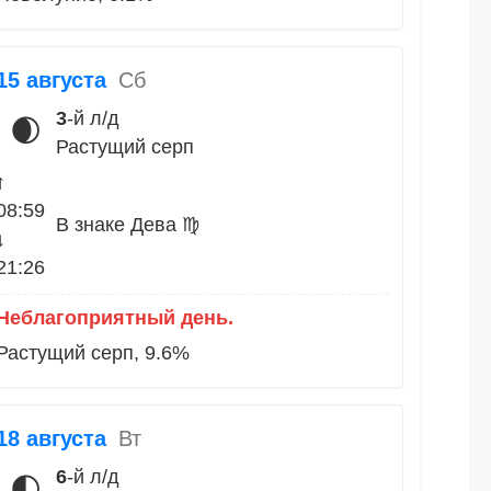
15 августа
Сб
3
-й л/д
🌒
Растущий серп
↑
08:59
В знаке Дева ♍
↓
21:26
Неблагоприятный день.
Растущий серп, 9.6%
18 августа
Вт
6
-й л/д
🌓