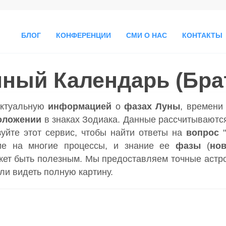
БЛОГ
КОНФЕРЕНЦИИ
СМИ О НАС
КОНТАКТЫ
ный Календарь (Бра
актуальную
информацией
о
фазах Луны
, времен
оложении
в знаках Зодиака. Данные рассчитываются
зуйте этот сервис, чтобы найти ответы на
вопрос
ие на многие процессы, и знание ее
фазы
(
но
ет быть полезным. Мы предоставляем точные астр
гли видеть полную картину.