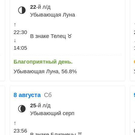
22
-й л/д
🌗
Убывающая Луна
↑
22:30
В знаке Телец ♉
↓
14:05
Благоприятный день.
Убывающая Луна, 56.8%
8 августа
Сб
25
-й л/д
🌘
Убывающий серп
↑
23:56
В знаке Близнецы ♊