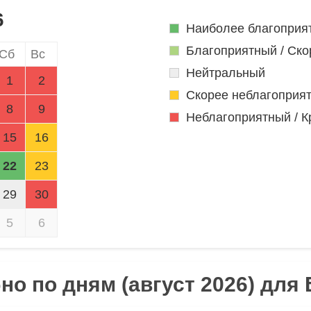
6
Наиболее благоприя
Благоприятный / Ско
Сб
Вс
Нейтральный
1
2
Скорее неблагоприя
8
9
Неблагоприятный / К
15
16
22
23
29
30
5
6
о по дням (август 2026) для 