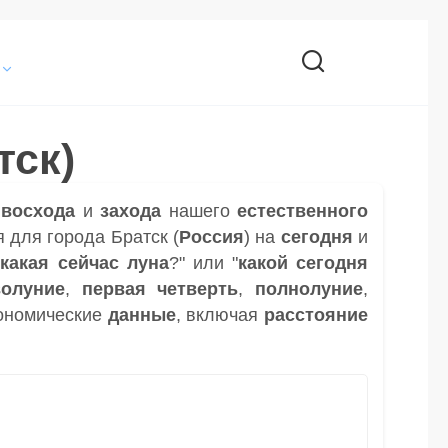
тск)
и
восхода
и
захода
нашего
естественного
 для города Братск (
Россия
) на
сегодня
и
"
какая сейчас луна
?" или "
какой сегодня
волуние
,
первая четверть
,
полнолуние
,
ономические
данные
, включая
расстояние