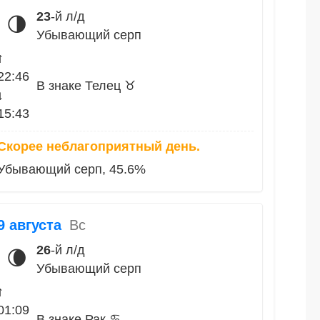
23
-й л/д
🌗
Убывающий серп
↑
22:46
В знаке Телец ♉
↓
15:43
Скорее неблагоприятный день.
Убывающий серп, 45.6%
9 августа
Вс
26
-й л/д
🌘
Убывающий серп
↑
01:09
В знаке Рак ♋