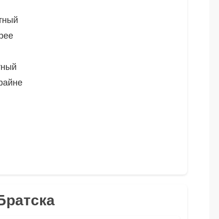
тный
рее
тный
райне
Братска