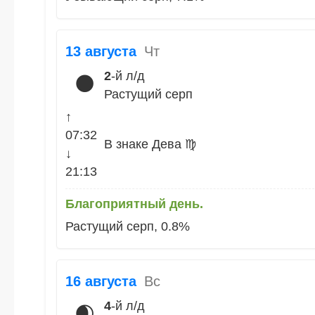
13 августа
Чт
2
-й л/д
🌑
Растущий серп
↑
07:32
В знаке Дева ♍
↓
21:13
Благоприятный день.
Растущий серп, 0.8%
16 августа
Вс
4
-й л/д
🌒