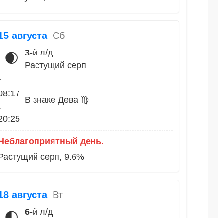
15 августа
Сб
3
-й л/д
🌒
Растущий серп
↑
08:17
В знаке Дева ♍
↓
20:25
Неблагоприятный день.
Растущий серп, 9.6%
18 августа
Вт
6
-й л/д
🌓