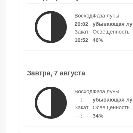
🌗
Восход
Фаза луны
20:02
убывающая лу
Закат
Освещенность
16:52
46%
Завтра, 7 августа
🌗
Восход
Фаза луны
––:––
убывающая лу
Закат
Освещенность
––:––
34%