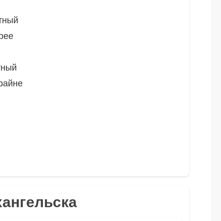
тный
рее
тный
райне
хангельска