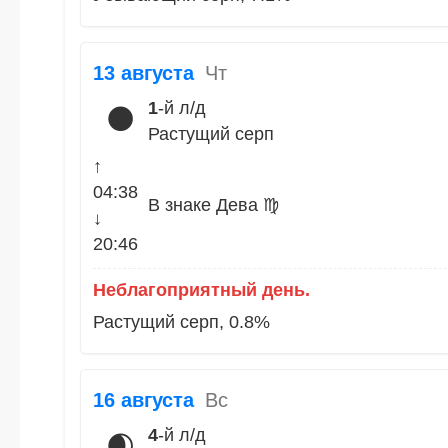
13 августа
Чт
1
-й л/д
🌑
Растущий серп
↑
04:38
В знаке Дева ♍
↓
20:46
Неблагоприятный день.
Растущий серп, 0.8%
16 августа
Вс
4
-й л/д
🌒