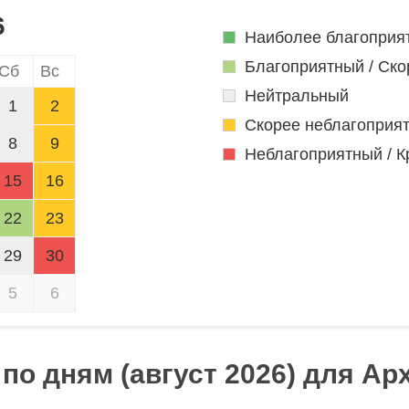
6
Наиболее благоприя
Благоприятный / Ско
Сб
Вс
Нейтральный
1
2
Скорее неблагоприя
8
9
Неблагоприятный / К
15
16
22
23
29
30
5
6
по дням (август 2026) для Ар