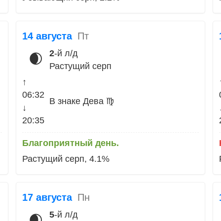
14 августа
Пт
2
-й л/д
🌒
Растущий серп
↑
06:32
В знаке Дева ♍
↓
20:35
Благоприятный день.
Растущий серп, 4.1%
17 августа
Пн
5
-й л/д
🌒