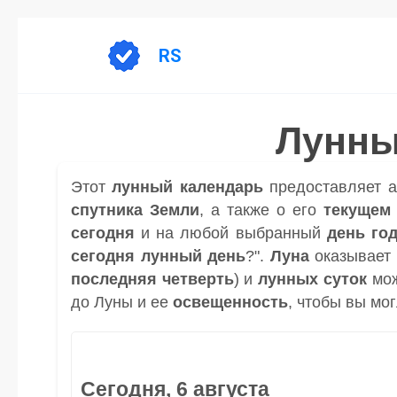
Перейти
к
RS
содержанию
Лунны
Этот
лунный календарь
предоставляет 
спутника
Земли
, а также о его
текущем
сегодня
и на любой выбранный
день
го
сегодня лунный день
?".
Луна
оказывает 
последняя четверть
) и
лунных суток
мож
до Луны и ее
освещенность
, чтобы вы мо
Сегодня, 6 августа