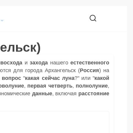
ельск)
и
восхода
и
захода
нашего
естественного
тся для города Архангельск (
Россия
) на
а
вопрос
"
какая сейчас луна
?" или "
какой
оволуние
,
первая четверть
,
полнолуние
,
ономические
данные
, включая
расстояние