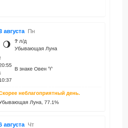
3 августа
Пн
?
л/д
🌖
Убывающая Луна
↑
20:55
В знаке Овен ♈
↓
10:37
Скорее неблагоприятный день.
Убывающая Луна, 77.1%
6 августа
Чт