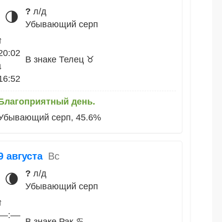
?
л/д
🌗
Убывающий серп
↑
20:02
В знаке Телец ♉
↓
16:52
Благоприятный день.
Убывающий серп, 45.6%
9 августа
Вс
?
л/д
🌘
Убывающий серп
↑
––:––
В знаке Рак ♋