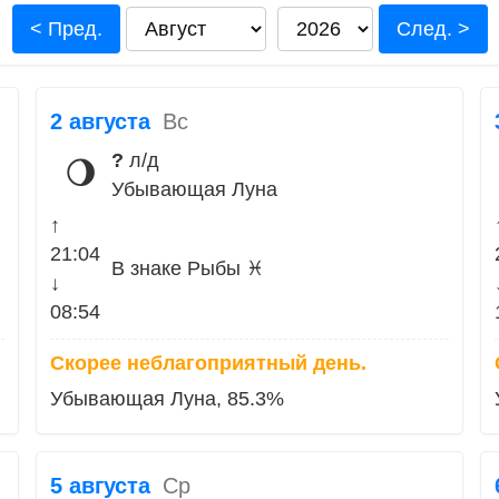
< Пред.
След. >
2 августа
Вс
?
л/д
🌖
Убывающая Луна
↑
21:04
В знаке Рыбы ♓
↓
08:54
Скорее неблагоприятный день.
Убывающая Луна, 85.3%
5 августа
Ср