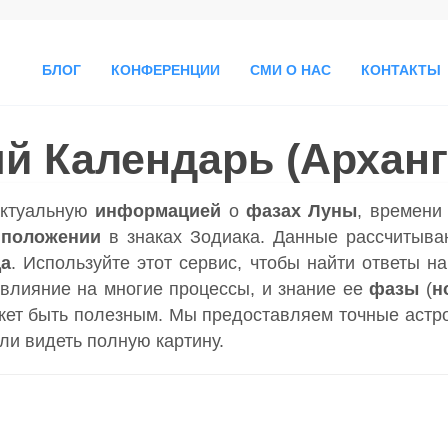
БЛОГ
КОНФЕРЕНЦИИ
СМИ О НАС
КОНТАКТЫ
й Календарь (Арханг
актуальную
информацией
о
фазах Луны
, времен
 положении
в знаках Зодиака. Данные рассчитываю
да
. Используйте этот сервис, чтобы найти ответы н
влияние на многие процессы, и знание ее
фазы
(
н
ет быть полезным. Мы предоставляем точные астр
гли видеть полную картину.