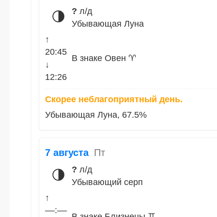
?
л/д
🌗
Убывающая Луна
↑
20:45
В знаке Овен ♈
↓
12:26
Скорее неблагоприятный день.
Убывающая Луна, 67.5%
7 августа
Пт
?
л/д
🌗
Убывающий серп
↑
––:––
В знаке Близнецы ♊