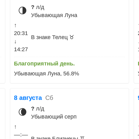
?
л/д
🌗
Убывающая Луна
↑
20:31
В знаке Телец ♉
↓
14:27
Благоприятный день.
Убывающая Луна, 56.8%
8 августа
Сб
?
л/д
🌘
Убывающий серп
↑
––:––
В знаке Близнецы ♊