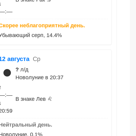
↓
––:––
Скорее неблагоприятный день.
Убывающий серп, 14.4%
12 августа
Ср
?
л/д
🌑
Новолуние в 20:37
↑
––:––
В знаке Лев ♌
↓
20:59
Нейтральный день.
Новолуние, 0.1%