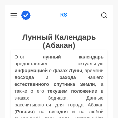
Перейти
RS
к
содержанию
Лунный Календарь
(Абакан)
Этот
лунный календарь
предоставляет актуальную
информацией
о
фазах Луны
, времени
восхода
и
захода
нашего
естественного спутника
Земли
, а
также о его
текущем положении
в
знаках Зодиака. Данные
рассчитываются для города Абакан
(
Россия
) на
сегодня
и на любой