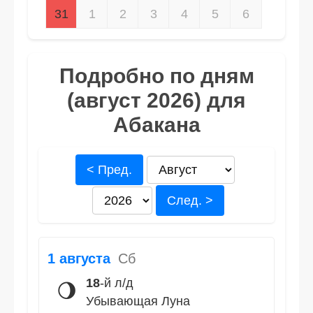
31
1
2
3
4
5
6
Подробно по дням
(август 2026) для
Абакана
< Пред.
След. >
1 августа
Сб
18
-й л/д
🌖
Убывающая Луна