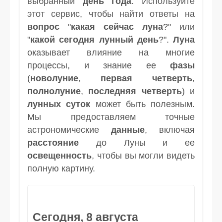
выбранный
день
года
. Используйте
этот сервис, чтобы найти ответы на
вопрос
"
какая сейчас луна
?" или
"
какой сегодня лунный день
?".
Луна
оказывает влияние на многие
процессы, и знание ее
фазы
(
новолуние
,
первая четверть
,
полнолуние
,
последняя четверть
) и
лунных суток
может быть полезным.
Мы предоставляем точные
астрономические
данные
, включая
расстояние
до Луны и ее
освещенность
, чтобы вы могли видеть
полную картину.
Сегодня, 8 августа