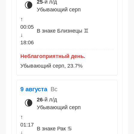
25
-й л/д
🌘
Убывающий серп
↑
00:05
В знаке Близнецы ♊
↓
18:06
Неблагоприятный день.
Убывающий серп, 23.7%
9 августа
Вс
26
-й л/д
🌘
Убывающий серп
↑
01:17
В знаке Рак ♋
↓