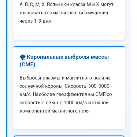
A, B, C, M, X. Вспышки класса M и X могут
вызывать геомагнитные возмущения
через 1-3 дня.
🌪️ Корональные выбросы массы
(CME)
Выбросы плазмы и магнитного поля из
солнечной короны. Скорость: 300-3000
км/с. Наиболее геоэффективны CME со
скоростью свыше 1000 км/с и южной
компонентой магнитного поля.