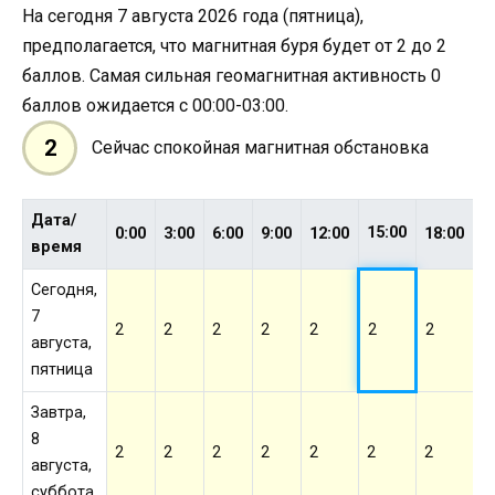
На сегодня 7 августа 2026 года (пятница),
предполагается, что магнитная буря будет от 2 до 2
баллов. Самая сильная геомагнитная активность 0
баллов ожидается с 00:00-03:00.
2
Сейчас спокойная магнитная обстановка
Дата/
15:00
0:00
3:00
6:00
9:00
12:00
18:00
2
время
Сегодня,
7
2
2
2
2
2
2
2
2
августа,
пятница
Завтра,
8
2
2
2
2
2
2
2
2
августа,
суббота