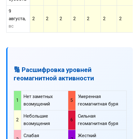
9
августа,
2
2
2
2
2
2
2
2
вс
🔢 Расшифровка уровней
геомагнитной активности
Нет заметных
Умеренная
1
5
возмущений
геомагнитная буря
Небольшие
Сильная
2
6
возмущения
геомагнитная буря
Слабая
Жесткий