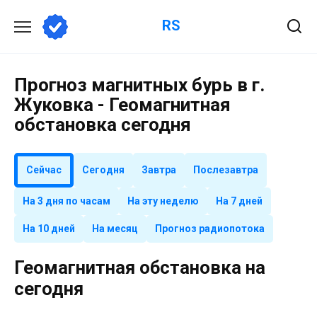
Перейти
RS
к
содержанию
Прогноз магнитных бурь в г.
Жуковка - Геомагнитная
обстановка сегодня
Сейчас
Сегодня
Завтра
Послезавтра
На 3 дня по часам
На эту неделю
На 7 дней
На 10 дней
На месяц
Прогноз радиопотока
Геомагнитная обстановка на
сегодня