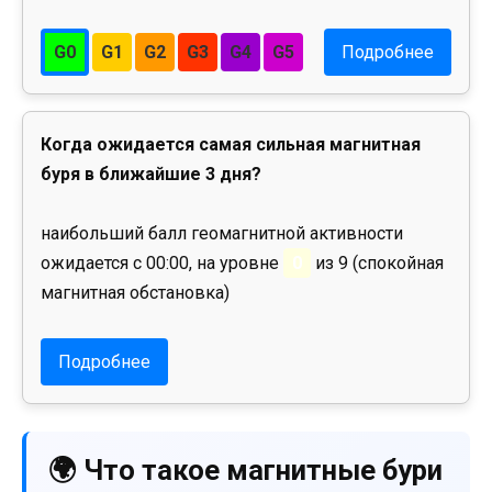
G0
G1
G2
G3
G4
G5
Подробнее
Когда ожидается самая сильная магнитная
буря в ближайшие 3 дня?
наибольший балл геомагнитной активности
ожидается с 00:00, на уровне
0
из 9 (спокойная
магнитная обстановка)
Подробнее
🌍 Что такое магнитные бури