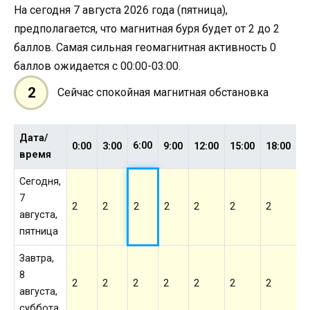
На сегодня 7 августа 2026 года (пятница),
предполагается, что магнитная буря будет от 2 до 2
баллов. Самая сильная геомагнитная активность 0
баллов ожидается с 00:00-03:00.
2
Сейчас спокойная магнитная обстановка
Дата/
6:00
0:00
3:00
9:00
12:00
15:00
18:00
2
время
Сегодня,
7
2
2
2
2
2
2
2
2
августа,
пятница
Завтра,
8
2
2
2
2
2
2
2
2
августа,
суббота