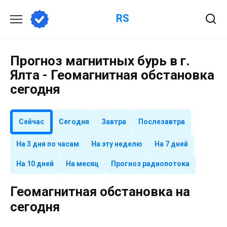
Перейти
RS
к
содержанию
Прогноз магнитных бурь в г.
Ялта - Геомагнитная обстановка
сегодня
Сейчас
Сегодня
Завтра
Послезавтра
На 3 дня по часам
На эту неделю
На 7 дней
На 10 дней
На месяц
Прогноз радиопотока
Геомагнитная обстановка на
сегодня