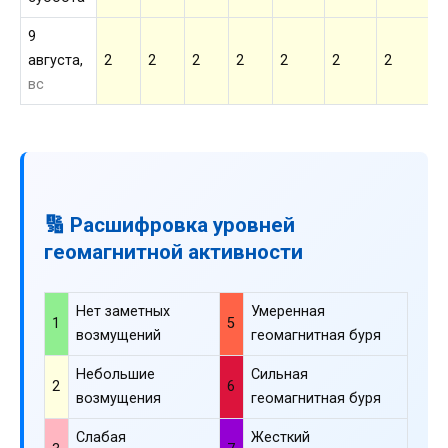
9
августа,
2
2
2
2
2
2
2
2
вс
🔢 Расшифровка уровней
геомагнитной активности
Нет заметных
Умеренная
1
5
возмущений
геомагнитная буря
Небольшие
Сильная
2
6
возмущения
геомагнитная буря
Слабая
Жесткий