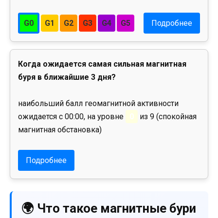
G0
G1
G2
G3
G4
G5
Подробнее
Когда ожидается самая сильная магнитная
буря в ближайшие 3 дня?
наибольший балл геомагнитной активности
ожидается с 00:00, на уровне
0
из 9 (спокойная
магнитная обстановка)
Подробнее
🌍 Что такое магнитные бури