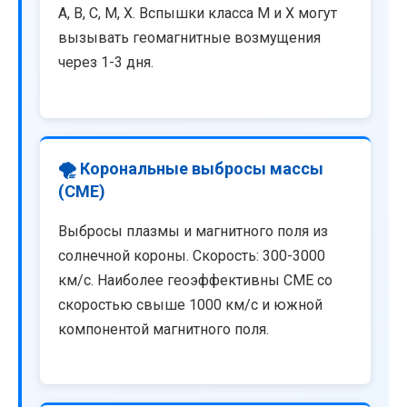
A, B, C, M, X. Вспышки класса M и X могут
вызывать геомагнитные возмущения
через 1-3 дня.
🌪️ Корональные выбросы массы
(CME)
Выбросы плазмы и магнитного поля из
солнечной короны. Скорость: 300-3000
км/с. Наиболее геоэффективны CME со
скоростью свыше 1000 км/с и южной
компонентой магнитного поля.