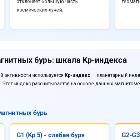
отклоняет большую часть
геомаг
космических лучей.
гнитных бурь: шкала Kp-индекса
й активности используется
Kp-индекс
— планетарный инде
. Этот индекс рассчитывается на основе данных магнитом
агнитных бурь
G1 (Kp 5) - слабая буря
G2-G3 