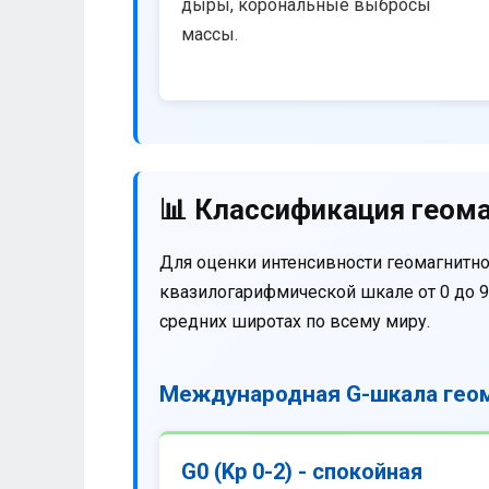
дыры, корональные выбросы
массы.
📊 Классификация геома
Для оценки интенсивности геомагнитно
квазилогарифмической шкале от 0 до 9
средних широтах по всему миру.
Международная G-шкала геом
G0 (Kp 0-2) - спокойная