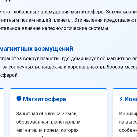
— это глобальные возмущения магнитосферы Земли, возни
агнитным полем нашей планеты. Эти явления представляю
тельное влияние на технологические системы.
омагнитных возмущений
странства вокруг планеты, где доминирует её магнитное п
из-за солнечных вспышек или корональных выбросов массы
осферой.
🛡️ Магнитосфера
⚡ Ион
Защитная оболочка Земли,
Ионизи
образованная планетарным
на высо
магнитным полем, которая
особенн