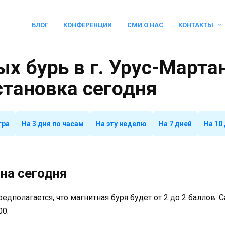
БЛОГ
КОНФЕРЕНЦИИ
СМИ О НАС
КОНТАКТЫ
х бурь в г. Урус-Мартан
становка сегодня
тра
На 3 дня по часам
На эту неделю
На 7 дней
На 10
на сегодня
предполагается, что магнитная буря будет от 2 до 2 баллов.
00.