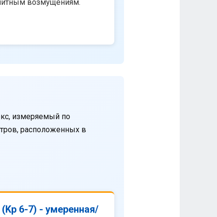
нитным возмущениям.
кс, измеряемый по
етров, расположенных в
(Kp 6-7) - умеренная/