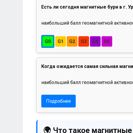
Есть ли сегодня магнитные бури в г. У
наибольший балл геомагнитной активност
G0
G1
G2
G3
G4
G5
Когда ожидается самая сильная магни
наибольший балл геомагнитной активнос
Подробнее
🌍 Что такое магнитные