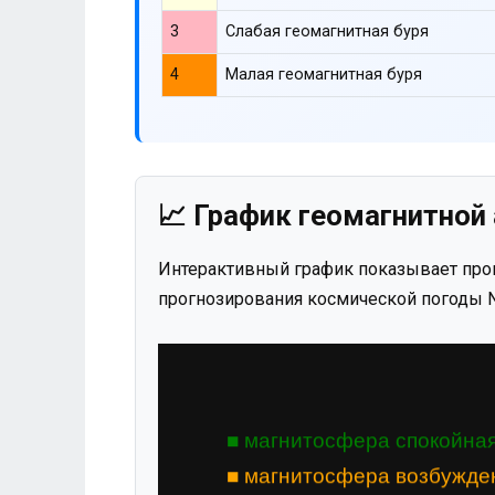
3
Слабая геомагнитная буря
4
Малая геомагнитная буря
📈 График геомагнитной 
Интерактивный график показывает прог
прогнозирования космической погоды N