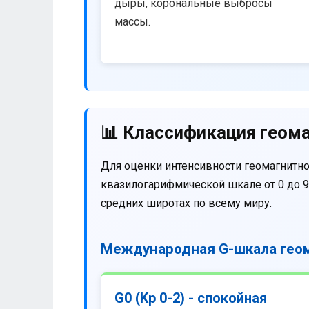
дыры, корональные выбросы
массы.
📊 Классификация геома
Для оценки интенсивности геомагнитно
квазилогарифмической шкале от 0 до 9
средних широтах по всему миру.
Международная G-шкала геом
G0 (Kp 0-2) - спокойная