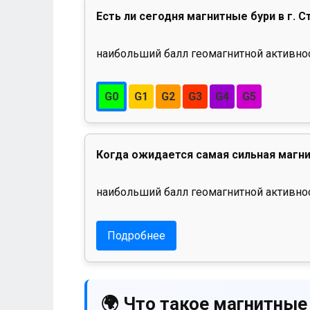
Есть ли сегодня магнитные бури в г. С
наибольший балл геомагнитной активност
G0
G1
G2
G3
G4
G5
Когда ожидается самая сильная магни
наибольший балл геомагнитной активнос
Подробнее
🌍 Что такое магнитные