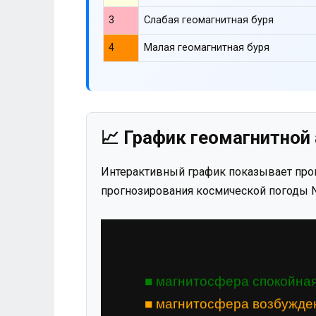
3
Слабая геомагнитная буря
4
Малая геомагнитная буря
📈 График геомагнитной 
Интерактивный график показывает прог
прогнозирования космической погоды N