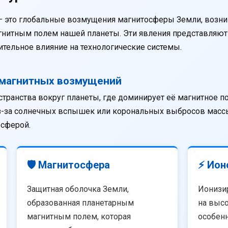
— это глобальные возмущения магнитосферы Земли, возни
агнитным полем нашей планеты. Эти явления представляю
тельное влияние на технологические системы.
омагнитных возмущений
странства вокруг планеты, где доминирует её магнитное п
из-за солнечных вспышек или корональных выбросов массы
осферой.
🛡️ Магнитосфера
⚡ Ион
Защитная оболочка Земли,
Ионизи
образованная планетарным
на высо
магнитным полем, которая
особенн