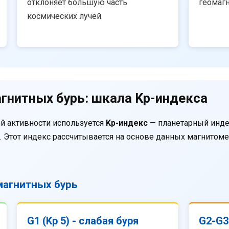
отклоняет большую часть
геомаг
космических лучей.
гнитных бурь: шкала Kp-индекса
й активности используется
Kp-индекс
— планетарный инде
. Этот индекс рассчитывается на основе данных магнитом
агнитных бурь
G1 (Kp 5) - слабая буря
G2-G3 