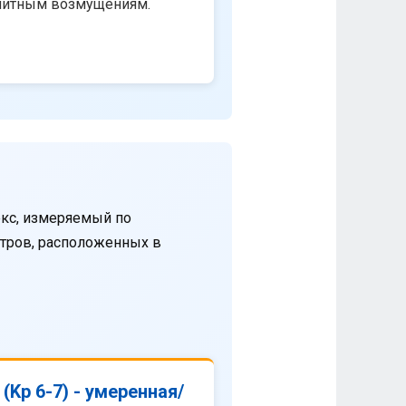
нитным возмущениям.
кс, измеряемый по
етров, расположенных в
(Kp 6-7) - умеренная/