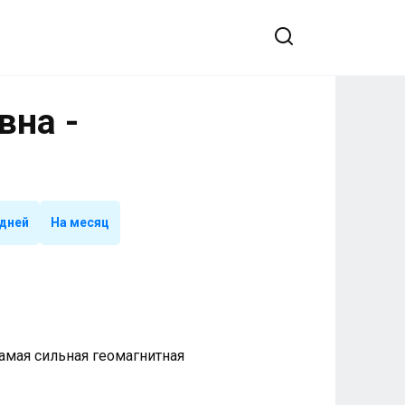
вна -
 дней
На месяц
 Самая сильная геомагнитная