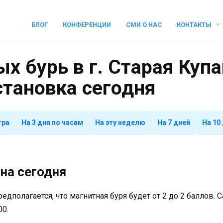
БЛОГ
КОНФЕРЕНЦИИ
СМИ О НАС
КОНТАКТЫ
х бурь в г. Старая Купа
становка сегодня
тра
На 3 дня по часам
На эту неделю
На 7 дней
На 10
на сегодня
предполагается, что магнитная буря будет от 2 до 2 баллов.
00.