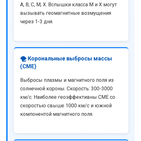
A, B, C, M, X. Вспышки класса M и X могут
вызывать геомагнитные возмущения
через 1-3 дня.
🌪️ Корональные выбросы массы
(CME)
Выбросы плазмы и магнитного поля из
солнечной короны. Скорость: 300-3000
км/с. Наиболее геоэффективны CME со
скоростью свыше 1000 км/с и южной
компонентой магнитного поля.