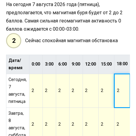
На сегодня 7 августа 2026 года (пятница),
предполагается, что магнитная буря будет от 2 до 2
баллов. Самая сильная геомагнитная активность 0
баллов ожидается с 00:00-03:00.
2
Сейчас спокойная магнитная обстановка
Дата/
18:00
0:00
3:00
6:00
9:00
12:00
15:00
2
время
Сегодня,
7
2
2
2
2
2
2
2
2
августа,
пятница
Завтра,
8
2
2
2
2
2
2
2
2
августа,
суббота