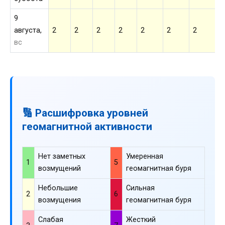
9
августа,
2
2
2
2
2
2
2
2
вс
🔢 Расшифровка уровней
геомагнитной активности
Нет заметных
Умеренная
1
5
возмущений
геомагнитная буря
Небольшие
Сильная
2
6
возмущения
геомагнитная буря
Слабая
Жесткий