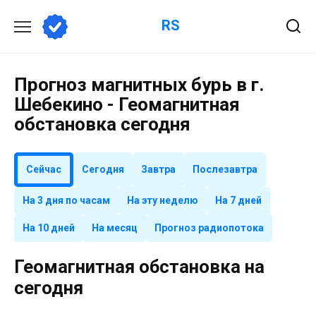
Перейти
RS
к
содержанию
Прогноз магнитных бурь в г.
Шебекино - Геомагнитная
обстановка сегодня
Сейчас
Сегодня
Завтра
Послезавтра
На 3 дня по часам
На эту неделю
На 7 дней
На 10 дней
На месяц
Прогноз радиопотока
Геомагнитная обстановка на
сегодня