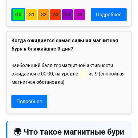
G0
G1
G2
G3
G4
G5
Подробнее
Когда ожидается самая сильная магнитная
буря в ближайшие 3 дня?
наибольший балл геомагнитной активности
ожидается с 00:00, на уровне
0
из 9 (спокойная
магнитная обстановка)
Подробнее
🌍 Что такое магнитные бури