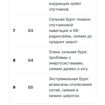
коррекция орбит
спутников.
Сильная буря: помехи
спутниковой
7
G3
навигации и КВ-
радиосвязи, сияния до
средних широт.
Очень сильная буря:
проблемы с
8
G4
энергосистемами,
сияния далеко к югу.
Экстремальная буря:
возможны отключения
9
G5
сетей, сияния в
низких широтах.