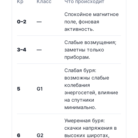
Kp
Класс
Что происходит
Спокойное магнитное
0–2
—
поле, фоновая
активность.
Слабые возмущения;
3–4
—
заметны только
приборам.
Слабая буря:
возможны слабые
колебания
5
G1
энергосетей, влияние
на спутники
минимально.
Умеренная буря:
скачки напряжения в
6
G2
высоких широтах,