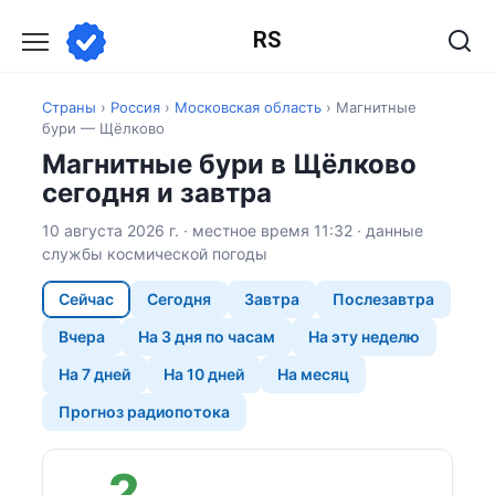
Перейти
RS
к
содержанию
Страны
›
Россия
›
Московская область
›
Магнитные
бури — Щёлково
Магнитные бури в Щёлково
сегодня и завтра
10 августа 2026 г. · местное время 11:32 · данные
службы космической погоды
Сейчас
Сегодня
Завтра
Послезавтра
Вчера
На 3 дня по часам
На эту неделю
На 7 дней
На 10 дней
На месяц
Прогноз радиопотока
2