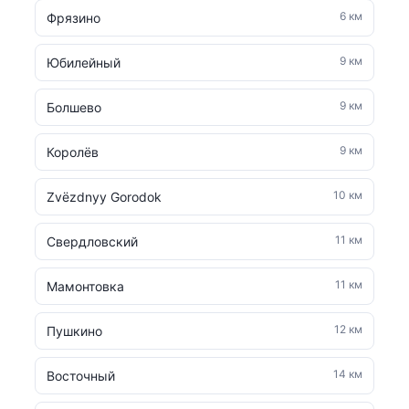
6 км
Фрязино
9 км
Юбилейный
9 км
Болшево
9 км
Королёв
10 км
Zvëzdnyy Gorodok
11 км
Свердловский
11 км
Мамонтовка
12 км
Пушкино
14 км
Восточный