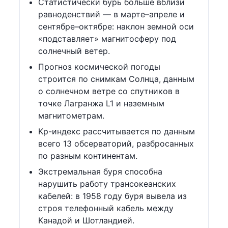
Статистически бурь больше вблизи
равноденствий — в марте–апреле и
сентябре–октябре: наклон земной оси
«подставляет» магнитосферу под
солнечный ветер.
Прогноз космической погоды
строится по снимкам Солнца, данным
о солнечном ветре со спутников в
точке Лагранжа L1 и наземным
магнитометрам.
Kp-индекс рассчитывается по данным
всего 13 обсерваторий, разбросанных
по разным континентам.
Экстремальная буря способна
нарушить работу трансокеанских
кабелей: в 1958 году буря вывела из
строя телефонный кабель между
Канадой и Шотландией.