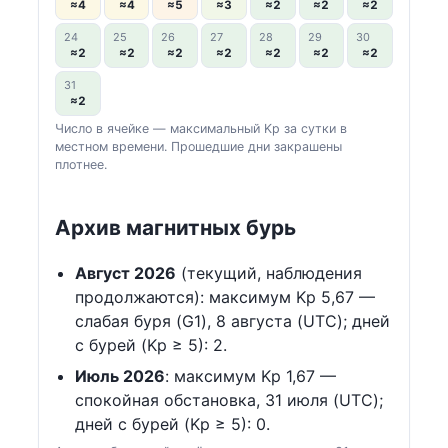
≈4
≈4
≈5
≈3
≈2
≈2
≈2
24
25
26
27
28
29
30
≈2
≈2
≈2
≈2
≈2
≈2
≈2
31
≈2
Число в ячейке — максимальный Kp за сутки в
местном времени. Прошедшие дни закрашены
плотнее.
Архив магнитных бурь
Август 2026
(текущий, наблюдения
продолжаются): максимум Kp 5,67 —
слабая буря (G1), 8 августа (UTC); дней
с бурей (Kp ≥ 5): 2.
Июль 2026
: максимум Kp 1,67 —
спокойная обстановка, 31 июля (UTC);
дней с бурей (Kp ≥ 5): 0.