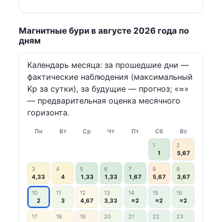
Магнитные бури в августе 2026 года по
дням
Календарь месяца: за прошедшие дни —
фактические наблюдения (максимальный
Kp за сутки), за будущие — прогноз; «≈»
— предварительная оценка месячного
горизонта.
Пн
Вт
Ср
Чт
Пт
Сб
Вс
1
2
1
5,67
3
4
5
6
7
8
9
4,33
4
1,33
1,33
1,67
5,67
3,67
10
11
12
13
14
15
16
2
3
4,67
3,33
≈2
≈2
≈2
17
18
19
20
21
22
23