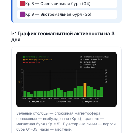
Kp 8 — Очень сильная буря (G4)
Kp 9 — Экстремальная буря (G5)
📈 График геомагнитной активности на 3
дня
Зелёные столбцы — спокойная магнитосфера,
оранжевые — возбуждённая (Kp 4), красные —
магнитная буря (Kp ≥ 5). Пунктирные линии — пороги
бурь G1–G5, часы — местные.