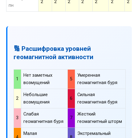
2
2
2
2
2
2
2
пн
🔢 Расшифровка уровней
геомагнитной активности
Нет заметных
Умеренная
1
5
возмущений
геомагнитная буря
Небольшие
Сильная
2
6
возмущения
геомагнитная буря
Слабая
Жесткий
3
7
геомагнитная буря
геомагнитный шторм
Малая
Экстремальный
4
8