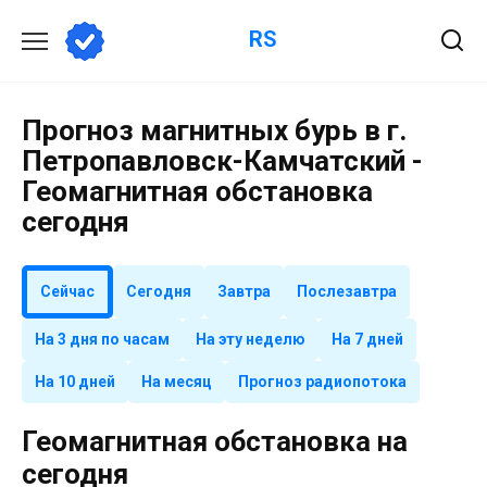
Перейти
RS
к
содержанию
Прогноз магнитных бурь в г.
Петропавловск-Камчатский -
Геомагнитная обстановка
сегодня
Сейчас
Сегодня
Завтра
Послезавтра
На 3 дня по часам
На эту неделю
На 7 дней
На 10 дней
На месяц
Прогноз радиопотока
Геомагнитная обстановка на
сегодня