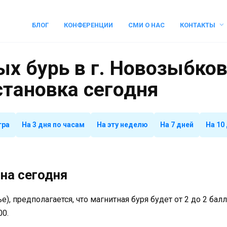
БЛОГ
КОНФЕРЕНЦИИ
СМИ О НАС
КОНТАКТЫ
х бурь в г. Новозыбков
становка сегодня
тра
На 3 дня по часам
На эту неделю
На 7 дней
На 10
на сегодня
е), предполагается, что магнитная буря будет от 2 до 2 ба
00.