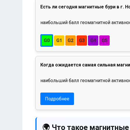
Есть ли сегодня магнитные бури в г. 
наибольший балл геомагнитной активност
G0
G1
G2
G3
G4
G5
Когда ожидается самая сильная магни
наибольший балл геомагнитной активнос
Подробнее
🌍 Что такое магнитные