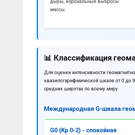
дыры, корональные выбросы
массы.
📊 Классификация геома
Для оценки интенсивности геомагнитно
квазилогарифмической шкале от 0 до 9
средних широтах по всему миру.
Международная G-шкала геом
G0 (Kp 0-2) - спокойная