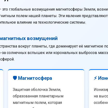
— это глобальные возмущения магнитосферы Земли, возни
агнитным полем нашей планеты. Эти явления представляю
тельное влияние на технологические системы.
омагнитных возмущений
странства вокруг планеты, где доминирует её магнитное п
из-за солнечных вспышек или корональных выбросов массы
осферой.
🛡️ Магнитосфера
⚡ Ион
Защитная оболочка Земли,
Ионизи
образованная планетарным
на высо
магнитным полем, которая
особенн