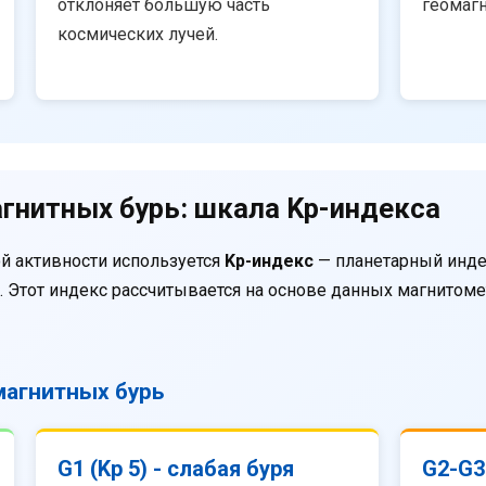
отклоняет большую часть
геомаг
космических лучей.
гнитных бурь: шкала Kp-индекса
й активности используется
Kp-индекс
— планетарный инде
. Этот индекс рассчитывается на основе данных магнитом
агнитных бурь
G1 (Kp 5) - слабая буря
G2-G3 