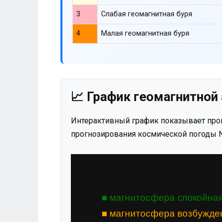
3
Слабая геомагнитная буря
4
Малая геомагнитная буря
📈 График геомагнитной 
Интерактивный график показывает прог
прогнозирования космической погоды N