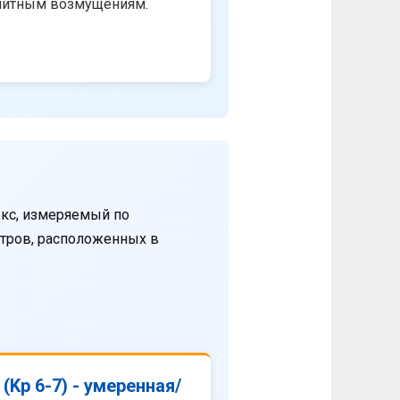
нитным возмущениям.
кс, измеряемый по
етров, расположенных в
(Kp 6-7) - умеренная/