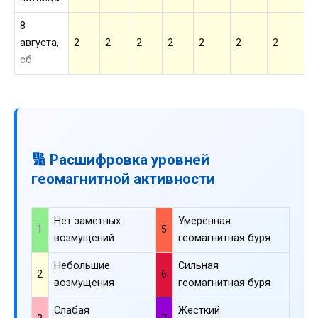
8
августа,
2
2
2
2
2
2
2
2
сб
🔢 Расшифровка уровней
геомагнитной активности
Нет заметных
Умеренная
1
5
возмущений
геомагнитная буря
Небольшие
Сильная
2
6
возмущения
геомагнитная буря
Слабая
Жесткий