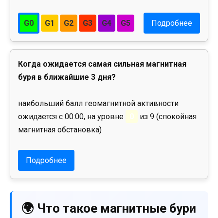
G0
G1
G2
G3
G4
G5
Подробнее
Когда ожидается самая сильная магнитная
буря в ближайшие 3 дня?
наибольший балл геомагнитной активности
ожидается с 00:00, на уровне
0
из 9 (спокойная
магнитная обстановка)
Подробнее
🌍 Что такое магнитные бури