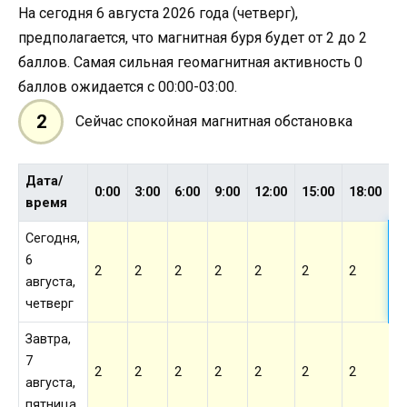
На сегодня 6 августа 2026 года (четверг),
предполагается, что магнитная буря будет от 2 до 2
баллов. Самая сильная геомагнитная активность 0
баллов ожидается с 00:00-03:00.
2
Сейчас спокойная магнитная обстановка
Дата/
2
0:00
3:00
6:00
9:00
12:00
15:00
18:00
время
Сегодня,
6
2
2
2
2
2
2
2
2
августа,
четверг
Завтра,
7
2
2
2
2
2
2
2
2
августа,
пятница