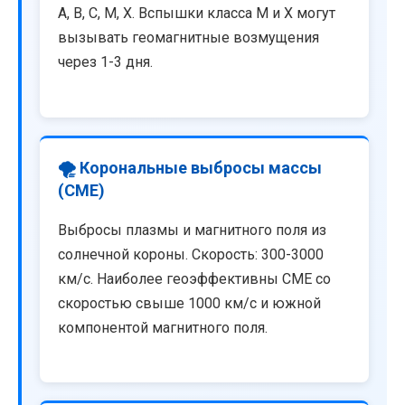
A, B, C, M, X. Вспышки класса M и X могут
вызывать геомагнитные возмущения
через 1-3 дня.
🌪️ Корональные выбросы массы
(CME)
Выбросы плазмы и магнитного поля из
солнечной короны. Скорость: 300-3000
км/с. Наиболее геоэффективны CME со
скоростью свыше 1000 км/с и южной
компонентой магнитного поля.