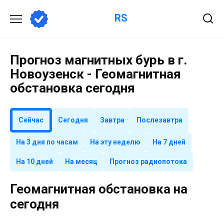
Перейти
RS
к
содержанию
Прогноз магнитных бурь в г.
Новоузенск - Геомагнитная
обстановка сегодня
Сейчас
Сегодня
Завтра
Послезавтра
На 3 дня по часам
На эту неделю
На 7 дней
На 10 дней
На месяц
Прогноз радиопотока
Геомагнитная обстановка на
сегодня