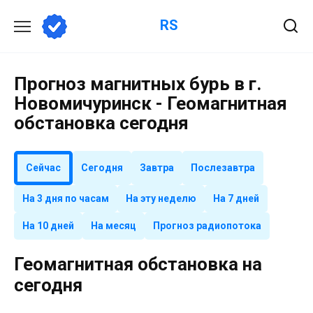
Перейти
RS
к
содержанию
Прогноз магнитных бурь в г.
Новомичуринск - Геомагнитная
обстановка сегодня
Сейчас
Сегодня
Завтра
Послезавтра
На 3 дня по часам
На эту неделю
На 7 дней
На 10 дней
На месяц
Прогноз радиопотока
Геомагнитная обстановка на
сегодня