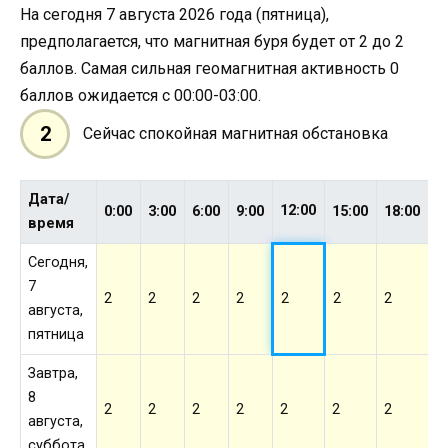
На сегодня 7 августа 2026 года (пятница),
предполагается, что магнитная буря будет от 2 до 2
баллов. Самая сильная геомагнитная активность 0
баллов ожидается с 00:00-03:00.
2
Сейчас спокойная магнитная обстановка
Дата/
12:00
0:00
3:00
6:00
9:00
15:00
18:00
2
время
Сегодня,
7
2
2
2
2
2
2
2
2
августа,
пятница
Завтра,
8
2
2
2
2
2
2
2
2
августа,
суббота