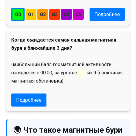
G0
G1
G2
G3
G4
G5
Подробнее
Когда ожидается самая сильная магнитная
буря в ближайшие 3 дня?
наибольший балл геомагнитной активности
ожидается с 00:00, на уровне
0
из 9 (спокойная
магнитная обстановка)
Подробнее
🌍 Что такое магнитные бури