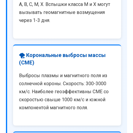
A, B, C, M, X. Вспышки класса M и X могут
вызывать геомагнитные возмущения
через 1-3 дня.
🌪️ Корональные выбросы массы
(CME)
Выбросы плазмы и магнитного поля из
солнечной короны. Скорость: 300-3000
км/с. Наиболее геоэффективны CME со
скоростью свыше 1000 км/с и южной
компонентой магнитного поля.