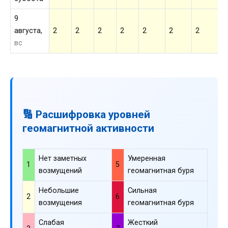
9
августа,
2
2
2
2
2
2
2
2
вс
🔢 Расшифровка уровней
геомагнитной активности
Нет заметных
Умеренная
1
5
возмущений
геомагнитная буря
Небольшие
Сильная
2
6
возмущения
геомагнитная буря
Слабая
Жесткий