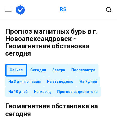
Перейти
RS
к
содержанию
Прогноз магнитных бурь в г.
Новоалександровск -
Геомагнитная обстановка
сегодня
Сейчас
Сегодня
Завтра
Послезавтра
На 3 дня по часам
На эту неделю
На 7 дней
На 10 дней
На месяц
Прогноз радиопотока
Геомагнитная обстановка на
сегодня