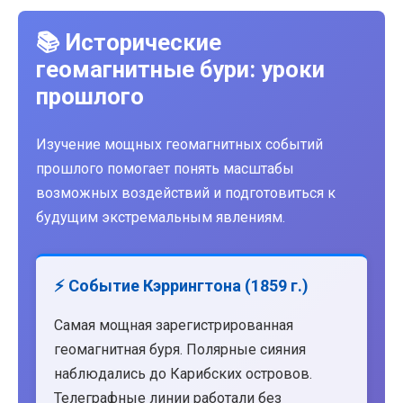
📚 Исторические
геомагнитные бури: уроки
прошлого
Изучение мощных геомагнитных событий
прошлого помогает понять масштабы
возможных воздействий и подготовиться к
будущим экстремальным явлениям.
⚡ Событие Кэррингтона (1859 г.)
Самая мощная зарегистрированная
геомагнитная буря. Полярные сияния
наблюдались до Карибских островов.
Телеграфные линии работали без