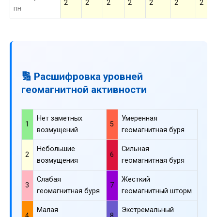
2
2
2
2
2
2
2
пн
🔢 Расшифровка уровней
геомагнитной активности
Нет заметных
Умеренная
1
5
возмущений
геомагнитная буря
Небольшие
Сильная
2
6
возмущения
геомагнитная буря
Слабая
Жесткий
3
7
геомагнитная буря
геомагнитный шторм
Малая
Экстремальный
4
8