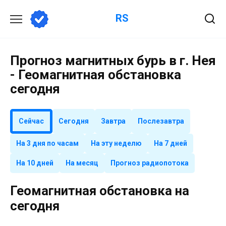
Перейти
RS
к
содержанию
Прогноз магнитных бурь в г. Нея
- Геомагнитная обстановка
сегодня
Сейчас
Сегодня
Завтра
Послезавтра
На 3 дня по часам
На эту неделю
На 7 дней
На 10 дней
На месяц
Прогноз радиопотока
Геомагнитная обстановка на
сегодня