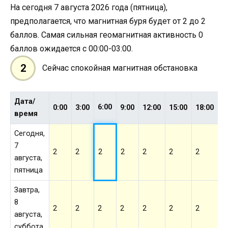
На сегодня 7 августа 2026 года (пятница),
предполагается, что магнитная буря будет от 2 до 2
баллов. Самая сильная геомагнитная активность 0
баллов ожидается с 00:00-03:00.
2
Сейчас спокойная магнитная обстановка
Дата/
6:00
0:00
3:00
9:00
12:00
15:00
18:00
2
время
Сегодня,
7
2
2
2
2
2
2
2
2
августа,
пятница
Завтра,
8
2
2
2
2
2
2
2
2
августа,
суббота