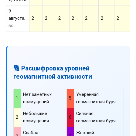
9
августа,
2
2
2
2
2
2
2
2
вс
🔢 Расшифровка уровней
геомагнитной активности
Нет заметных
Умеренная
1
5
возмущений
геомагнитная буря
Небольшие
Сильная
2
6
возмущения
геомагнитная буря
Слабая
Жесткий