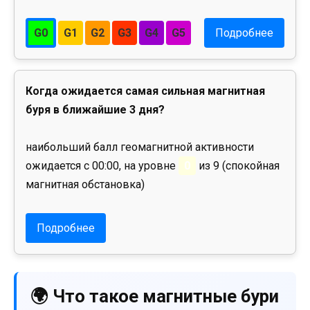
G0
G1
G2
G3
G4
G5
Подробнее
Когда ожидается самая сильная магнитная
буря в ближайшие 3 дня?
наибольший балл геомагнитной активности
ожидается с 00:00, на уровне
0
из 9 (спокойная
магнитная обстановка)
Подробнее
🌍 Что такое магнитные бури