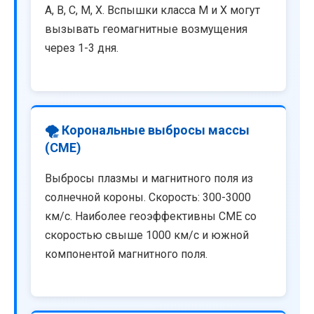
A, B, C, M, X. Вспышки класса M и X могут
вызывать геомагнитные возмущения
через 1-3 дня.
🌪️ Корональные выбросы массы
(CME)
Выбросы плазмы и магнитного поля из
солнечной короны. Скорость: 300-3000
км/с. Наиболее геоэффективны CME со
скоростью свыше 1000 км/с и южной
компонентой магнитного поля.