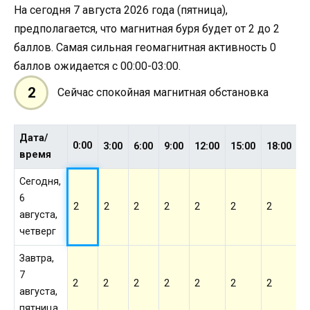
На сегодня 7 августа 2026 года (пятница),
предполагается, что магнитная буря будет от 2 до 2
баллов. Самая сильная геомагнитная активность 0
баллов ожидается с 00:00-03:00.
2
Сейчас спокойная магнитная обстановка
Дата/
0:00
3:00
6:00
9:00
12:00
15:00
18:00
2
время
Сегодня,
6
2
2
2
2
2
2
2
2
августа,
четверг
Завтра,
7
2
2
2
2
2
2
2
2
августа,
пятница