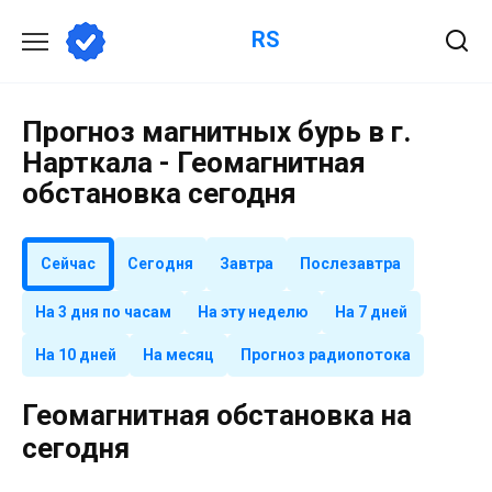
Перейти
RS
к
содержанию
Прогноз магнитных бурь в г.
Нарткала - Геомагнитная
обстановка сегодня
Сейчас
Сегодня
Завтра
Послезавтра
На 3 дня по часам
На эту неделю
На 7 дней
На 10 дней
На месяц
Прогноз радиопотока
Геомагнитная обстановка на
сегодня