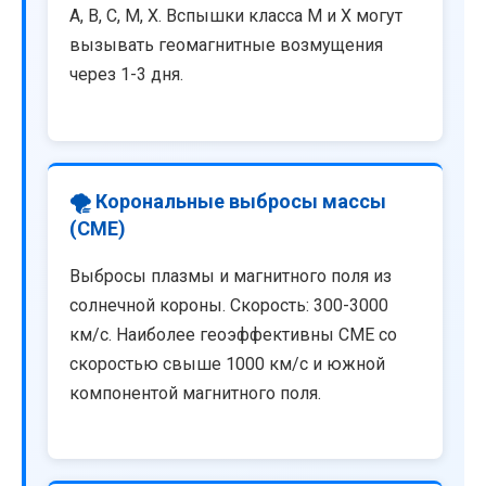
A, B, C, M, X. Вспышки класса M и X могут
вызывать геомагнитные возмущения
через 1-3 дня.
🌪️ Корональные выбросы массы
(CME)
Выбросы плазмы и магнитного поля из
солнечной короны. Скорость: 300-3000
км/с. Наиболее геоэффективны CME со
скоростью свыше 1000 км/с и южной
компонентой магнитного поля.