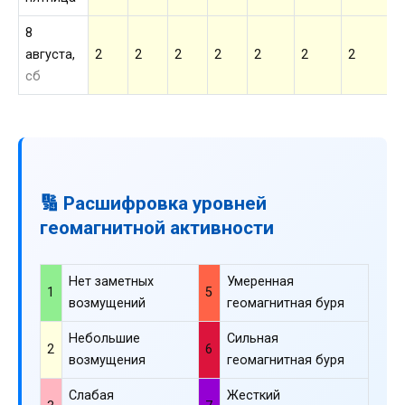
8
августа,
2
2
2
2
2
2
2
2
сб
🔢 Расшифровка уровней
геомагнитной активности
Нет заметных
Умеренная
1
5
возмущений
геомагнитная буря
Небольшие
Сильная
2
6
возмущения
геомагнитная буря
Слабая
Жесткий