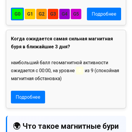
G0
G1
G2
G3
G4
G5
Подробнее
Когда ожидается самая сильная магнитная
буря в ближайшие 3 дня?
наибольший балл геомагнитной активности
ожидается с 00:00, на уровне
0
из 9 (спокойная
магнитная обстановка)
Подробнее
🌍 Что такое магнитные бури