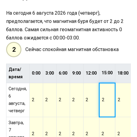
На сегодня 6 августа 2026 года (четверг),
предполагается, что магнитная буря будет от 2 до 2
баллов. Самая сильная геомагнитная активность 0
баллов ожидается с 00:00-03:00.
2
Сейчас спокойная магнитная обстановка
Дата/
15:00
0:00
3:00
6:00
9:00
12:00
18:00
2
время
Сегодня,
6
2
2
2
2
2
2
2
2
августа,
четверг
Завтра,
7
2
2
2
2
2
2
2
2