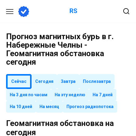
Перейти
RS
к
содержанию
Прогноз магнитных бурь в г.
Набережные Челны -
Геомагнитная обстановка
сегодня
Сейчас
Сегодня
Завтра
Послезавтра
На 3 дня по часам
На эту неделю
На 7 дней
На 10 дней
На месяц
Прогноз радиопотока
Геомагнитная обстановка на
сегодня