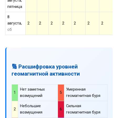
августа,
пятница
8
августа,
2
2
2
2
2
2
2
2
сб
🔢 Расшифровка уровней
геомагнитной активности
Нет заметных
Умеренная
1
5
возмущений
геомагнитная буря
Небольшие
Сильная
2
6
возмущения
геомагнитная буря