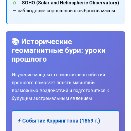
SOHO (Solar and Heliospheric Observatory)
— наблюдение корональных выбросов массы
📚 Исторические
геомагнитные бури: уроки
прошлого
Изучение мощных геомагнитных событий
прошлого помогает понять масштабы
возможных воздействий и подготовиться к
будущим экстремальным явлениям.
⚡ Событие Кэррингтона (1859 г.)