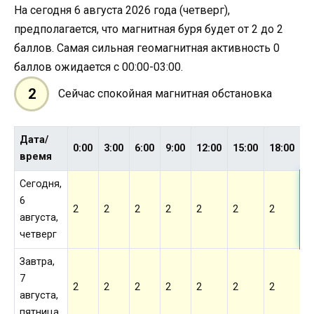
На сегодня 6 августа 2026 года (четверг),
предполагается, что магнитная буря будет от 2 до 2
баллов. Самая сильная геомагнитная активность 0
баллов ожидается с 00:00-03:00.
2
Сейчас спокойная магнитная обстановка
Дата/
2
0:00
3:00
6:00
9:00
12:00
15:00
18:00
время
Сегодня,
6
2
2
2
2
2
2
2
2
августа,
четверг
Завтра,
7
2
2
2
2
2
2
2
2
августа,
пятница