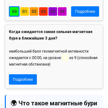
G0
G1
G2
G3
G4
G5
Подробнее
Когда ожидается самая сильная магнитная
буря в ближайшие 3 дня?
наибольший балл геомагнитной активности
ожидается с 00:00, на уровне
0
из 9 (спокойная
магнитная обстановка)
Подробнее
🌍 Что такое магнитные бури