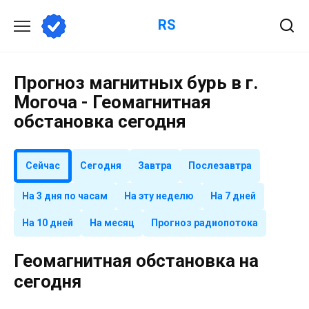
Перейти
RS
к
содержанию
Прогноз магнитных бурь в г.
Могоча - Геомагнитная
обстановка сегодня
Сейчас
Сегодня
Завтра
Послезавтра
На 3 дня по часам
На эту неделю
На 7 дней
На 10 дней
На месяц
Прогноз радиопотока
Геомагнитная обстановка на
сегодня