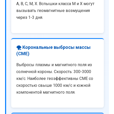
A, B, C, M, X. Вспышки класса M и X могут
вызывать геомагнитные возмущения
через 1-3 дня.
🌪️ Корональные выбросы массы
(CME)
Выбросы плазмы и магнитного поля из
солнечной короны. Скорость: 300-3000
км/с. Наиболее геоэффективны CME со
скоростью свыше 1000 км/с и южной
компонентой магнитного поля.