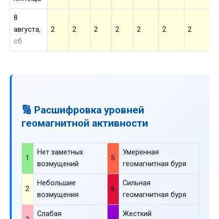
8
августа,
2
2
2
2
2
2
2
2
сб
🔢 Расшифровка уровней
геомагнитной активности
Нет заметных
Умеренная
1
5
возмущений
геомагнитная буря
Небольшие
Сильная
2
6
возмущения
геомагнитная буря
Слабая
Жесткий