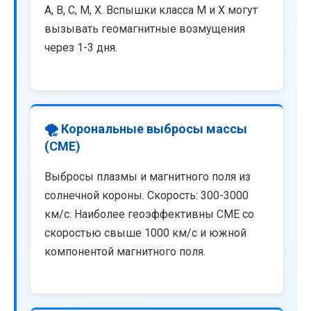
A, B, C, M, X. Вспышки класса M и X могут
вызывать геомагнитные возмущения
через 1-3 дня.
🌪️ Корональные выбросы массы
(CME)
Выбросы плазмы и магнитного поля из
солнечной короны. Скорость: 300-3000
км/с. Наиболее геоэффективны CME со
скоростью свыше 1000 км/с и южной
компонентой магнитного поля.