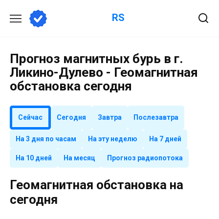
Перейти
RS
к
содержанию
Прогноз магнитных бурь в г.
Ликино-Дулево - Геомагнитная
обстановка сегодня
Сейчас
Сегодня
Завтра
Послезавтра
На 3 дня по часам
На эту неделю
На 7 дней
На 10 дней
На месяц
Прогноз радиопотока
Геомагнитная обстановка на
сегодня