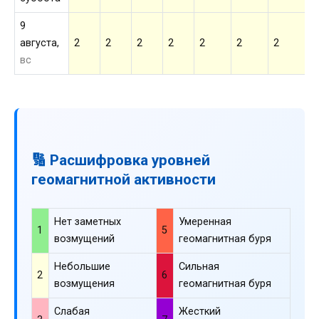
9
августа,
2
2
2
2
2
2
2
2
вс
🔢 Расшифровка уровней
геомагнитной активности
Нет заметных
Умеренная
1
5
возмущений
геомагнитная буря
Небольшие
Сильная
2
6
возмущения
геомагнитная буря
Слабая
Жесткий