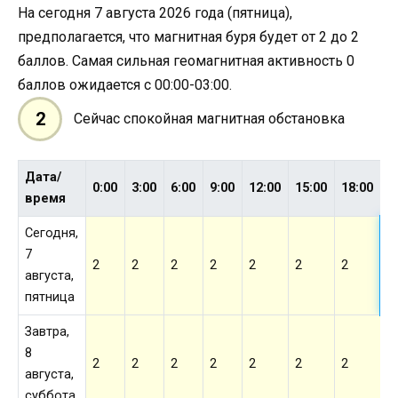
На сегодня 7 августа 2026 года (пятница),
предполагается, что магнитная буря будет от 2 до 2
баллов. Самая сильная геомагнитная активность 0
баллов ожидается с 00:00-03:00.
2
Сейчас спокойная магнитная обстановка
Дата/
2
0:00
3:00
6:00
9:00
12:00
15:00
18:00
время
Сегодня,
7
2
2
2
2
2
2
2
2
августа,
пятница
Завтра,
8
2
2
2
2
2
2
2
2
августа,
суббота