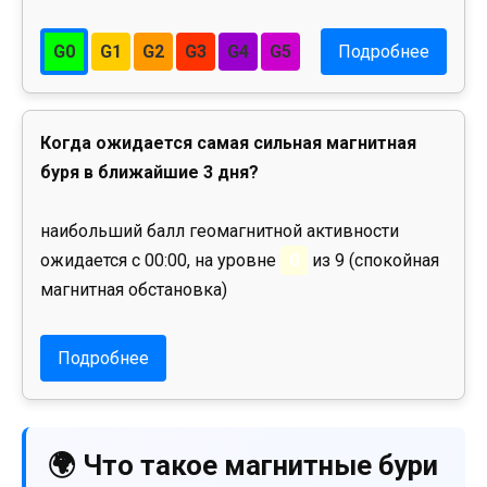
G0
G1
G2
G3
G4
G5
Подробнее
Когда ожидается самая сильная магнитная
буря в ближайшие 3 дня?
наибольший балл геомагнитной активности
ожидается с 00:00, на уровне
0
из 9 (спокойная
магнитная обстановка)
Подробнее
🌍 Что такое магнитные бури