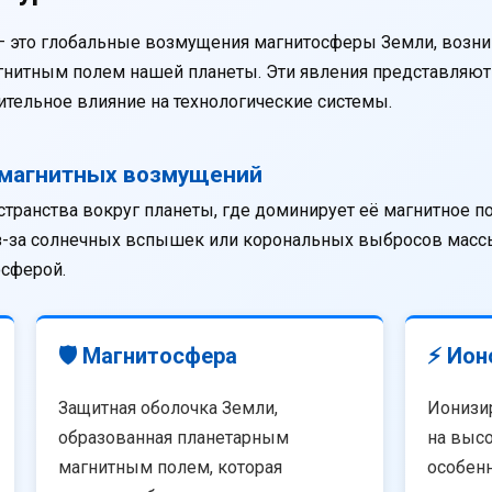
— это глобальные возмущения магнитосферы Земли, возни
агнитным полем нашей планеты. Эти явления представляю
тельное влияние на технологические системы.
омагнитных возмущений
странства вокруг планеты, где доминирует её магнитное п
из-за солнечных вспышек или корональных выбросов массы
осферой.
🛡️ Магнитосфера
⚡ Ион
Защитная оболочка Земли,
Ионизи
образованная планетарным
на высо
магнитным полем, которая
особенн