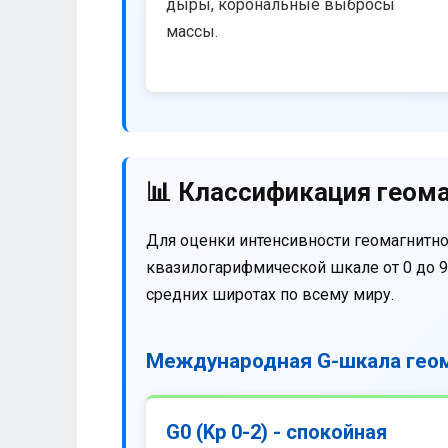
дыры, корональные выбросы
массы.
📊 Классификация геома
Для оценки интенсивности геомагнитно
квазилогарифмической шкале от 0 до 9
средних широтах по всему миру.
Международная G-шкала геом
G0 (Kp 0-2) - спокойная