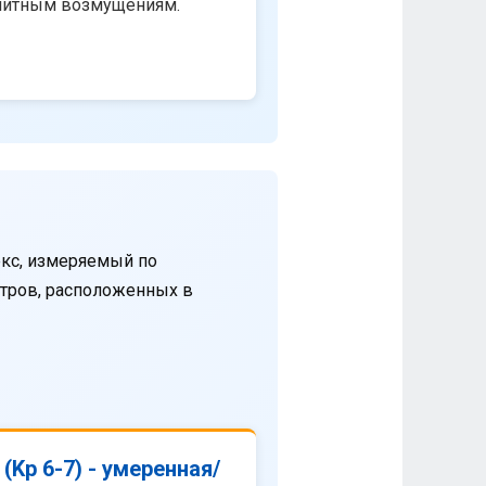
нитным возмущениям.
кс, измеряемый по
етров, расположенных в
(Kp 6-7) - умеренная/