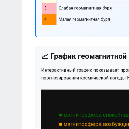
3
Слабая геомагнитная буря
4
Малая геомагнитная буря
📈 График геомагнитной 
Интерактивный график показывает прог
прогнозирования космической погоды N