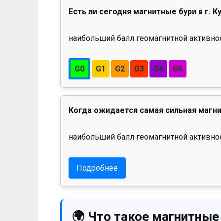
Есть ли сегодня магнитные бури в г. К
наибольший балл геомагнитной активност
G0
G1
G2
G3
G4
G5
Когда ожидается самая сильная магни
наибольший балл геомагнитной активнос
Подробнее
🌍 Что такое магнитные