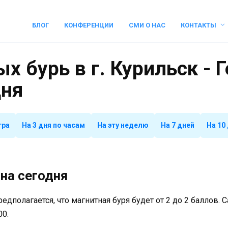
БЛОГ
КОНФЕРЕНЦИИ
СМИ О НАС
КОНТАКТЫ
х бурь в г. Курильск - 
дня
тра
На 3 дня по часам
На эту неделю
На 7 дней
На 10
на сегодня
предполагается, что магнитная буря будет от 2 до 2 баллов.
00.