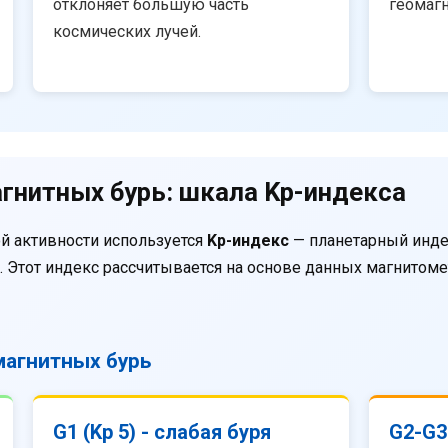
отклоняет большую часть
геомаг
космических лучей.
гнитных бурь: шкала Kp-индекса
й активности используется
Kp-индекс
— планетарный инде
. Этот индекс рассчитывается на основе данных магнитом
агнитных бурь
G1 (Kp 5) - слабая буря
G2-G3 