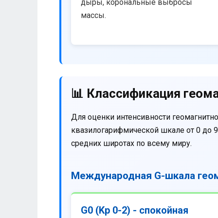
дыры, корональные выбросы
массы.
📊 Классификация геома
Для оценки интенсивности геомагнитно
квазилогарифмической шкале от 0 до 9
средних широтах по всему миру.
Международная G-шкала геом
G0 (Kp 0-2) - спокойная