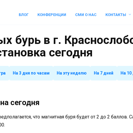
БЛОГ
КОНФЕРЕНЦИИ
СМИ О НАС
КОНТАКТЫ
х бурь в г. Краснослоб
становка сегодня
тра
На 3 дня по часам
На эту неделю
На 7 дней
На 10
на сегодня
предполагается, что магнитная буря будет от 2 до 2 баллов.
00.