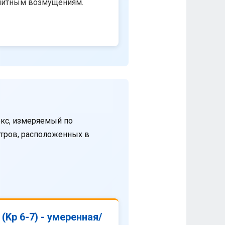
нитным возмущениям.
кс, измеряемый по
етров, расположенных в
(Kp 6-7) - умеренная/