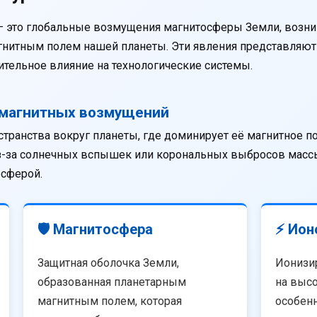
— это глобальные возмущения магнитосферы Земли, возни
агнитным полем нашей планеты. Эти явления представляю
тельное влияние на технологические системы.
омагнитных возмущений
странства вокруг планеты, где доминирует её магнитное п
из-за солнечных вспышек или корональных выбросов массы
осферой.
🛡️ Магнитосфера
⚡ Ион
Защитная оболочка Земли,
Ионизи
образованная планетарным
на высо
магнитным полем, которая
особенн