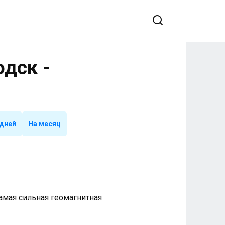
одск -
 дней
На месяц
 Самая сильная геомагнитная