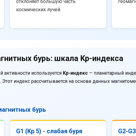
отклоняет большую часть
геомаг
космических лучей.
гнитных бурь: шкала Kp-индекса
й активности используется
Kp-индекс
— планетарный инде
. Этот индекс рассчитывается на основе данных магнитом
агнитных бурь
G1 (Kp 5) - слабая буря
G2-G3 