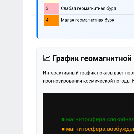
3
Слабая геомагнитная буря
4
Малая геомагнитная буря
📈 График геомагнитной 
Интерактивный график показывает прог
прогнозирования космической погоды N