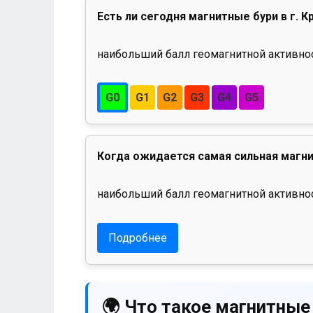
Есть ли сегодня магнитные бури в г. 
наибольший балл геомагнитной активност
G0
G1
G2
G3
G4
G5
Когда ожидается самая сильная магни
наибольший балл геомагнитной активнос
Подробнее
🌍 Что такое магнитные