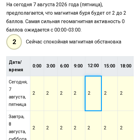
На сегодня 7 августа 2026 года (пятница),
предполагается, что магнитная буря будет от 2 до 2
баллов. Самая сильная геомагнитная активность 0
баллов ожидается с 00:00-03:00.
2
Сейчас спокойная магнитная обстановка
Дата/
12:00
0:00
3:00
6:00
9:00
15:00
18:00
2
время
Сегодня,
7
2
2
2
2
2
2
2
2
августа,
пятница
Завтра,
8
2
2
2
2
2
2
2
2
августа,
суббота