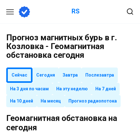
Перейти
RS
к
содержанию
Прогноз магнитных бурь в г.
Козловка - Геомагнитная
обстановка сегодня
Сейчас
Сегодня
Завтра
Послезавтра
На 3 дня по часам
На эту неделю
На 7 дней
На 10 дней
На месяц
Прогноз радиопотока
Геомагнитная обстановка на
сегодня