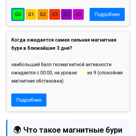
G0
G1
G2
G3
G4
G5
Подробнее
Когда ожидается самая сильная магнитная
буря в ближайшие 3 дня?
наибольший балл геомагнитной активности
ожидается с 00:00, на уровне
0
из 9 (спокойная
магнитная обстановка)
Подробнее
🌍 Что такое магнитные бури