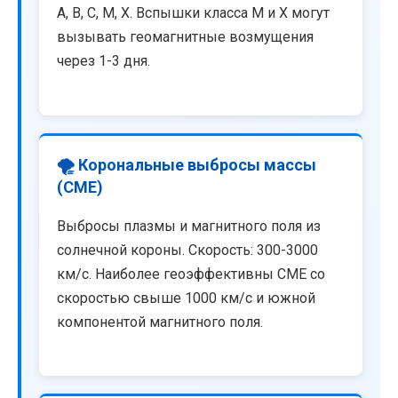
A, B, C, M, X. Вспышки класса M и X могут
вызывать геомагнитные возмущения
через 1-3 дня.
🌪️ Корональные выбросы массы
(CME)
Выбросы плазмы и магнитного поля из
солнечной короны. Скорость: 300-3000
км/с. Наиболее геоэффективны CME со
скоростью свыше 1000 км/с и южной
компонентой магнитного поля.