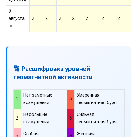
9
августа,
2
2
2
2
2
2
2
2
вс
🔢 Расшифровка уровней
геомагнитной активности
Нет заметных
Умеренная
1
5
возмущений
геомагнитная буря
Небольшие
Сильная
2
6
возмущения
геомагнитная буря
Слабая
Жесткий