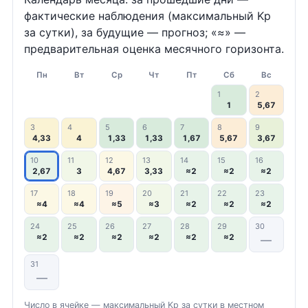
фактические наблюдения (максимальный Kp
за сутки), за будущие — прогноз; «≈» —
предварительная оценка месячного горизонта.
Пн
Вт
Ср
Чт
Пт
Сб
Вс
1
2
1
5,67
3
4
5
6
7
8
9
4,33
4
1,33
1,33
1,67
5,67
3,67
10
11
12
13
14
15
16
2,67
3
4,67
3,33
≈2
≈2
≈2
17
18
19
20
21
22
23
≈4
≈4
≈5
≈3
≈2
≈2
≈2
24
25
26
27
28
29
30
≈2
≈2
≈2
≈2
≈2
≈2
—
31
—
Число в ячейке — максимальный Kp за сутки в местном