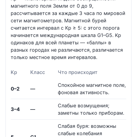
магнитного поля Земли от 0 до 9,
рассчитывается за каждые 3 часа по мировой
сети магнитометров. Магнитной бурей
считается интервал с Kp ≥ 5: с этого порога
начинается международная шкала G1–G5. Kp
одинаков для всей планеты — «баллы» в
разных городах не различаются, различается
только местное время интервалов.
Kp
Класс
Что происходит
Спокойное магнитное поле,
0–2
—
фоновая активность.
Слабые возмущения;
3–4
—
заметны только приборам.
Слабая буря: возможны
слабые колебания