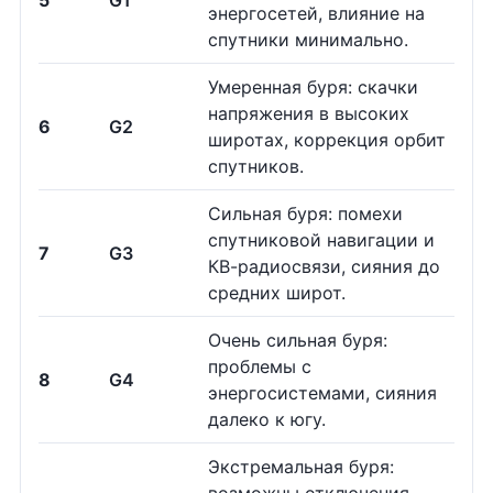
5
G1
энергосетей, влияние на
спутники минимально.
Умеренная буря: скачки
напряжения в высоких
6
G2
широтах, коррекция орбит
спутников.
Сильная буря: помехи
спутниковой навигации и
7
G3
КВ-радиосвязи, сияния до
средних широт.
Очень сильная буря:
проблемы с
8
G4
энергосистемами, сияния
далеко к югу.
Экстремальная буря: