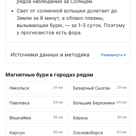
рядов наблюдений за Солнцем.
Свет от солнечной вспышки долетает до
Земли за 8 минут, а облако плазмы,
вызывающее бурю, — за 1–3 суток. Поэтому
у прогнозистов есть фора.
Источники данных и методика
Магнитные бури в городах рядом
24 км
29 км
Никольск
Базарный Сызган
39 км
44 км
Павловка
Большие Березники
55 км
56 км
Вешкайма
Барыш
56 км
63 км
Карсун
Сосновоборск