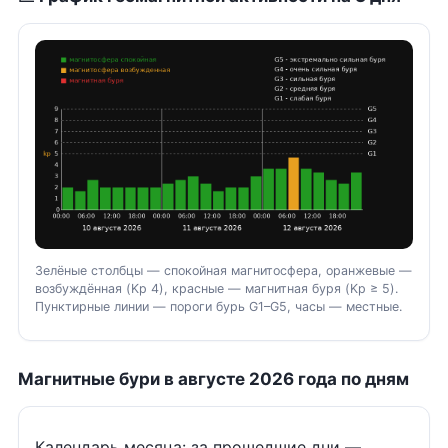
Зелёные столбцы — спокойная магнитосфера, оранжевые —
возбуждённая (Kp 4), красные — магнитная буря (Kp ≥ 5).
Пунктирные линии — пороги бурь G1–G5, часы — местные.
Магнитные бури в августе 2026 года по дням
Календарь месяца: за прошедшие дни —