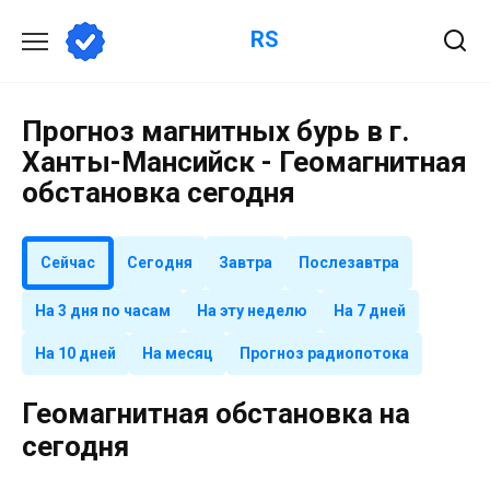
Перейти
RS
к
содержанию
Прогноз магнитных бурь в г.
Ханты-Мансийск - Геомагнитная
обстановка сегодня
Сейчас
Сегодня
Завтра
Послезавтра
На 3 дня по часам
На эту неделю
На 7 дней
На 10 дней
На месяц
Прогноз радиопотока
Геомагнитная обстановка на
сегодня