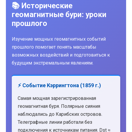
📚 Исторические
геомагнитные бури: уроки
прошлого
Изучение мощных геомагнитных событий
прошлого помогает понять масштабы
возможных воздействий и подготовиться к
будущим экстремальным явлениям.
⚡ Событие Кэррингтона (1859 г.)
Самая мощная зарегистрированная
геомагнитная буря. Полярные сияния
наблюдались до Карибских островов.
Телеграфные линии работали без
подключения к источникам питания. Dst ≈