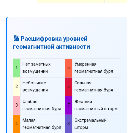
🔢 Расшифровка уровней
геомагнитной активности
Нет заметных
Умеренная
1
5
возмущений
геомагнитная буря
Небольшие
Сильная
2
6
возмущения
геомагнитная буря
Слабая
Жесткий
3
7
геомагнитная буря
геомагнитный шторм
Малая
Экстремальный
4
8
геомагнитная буря
шторм