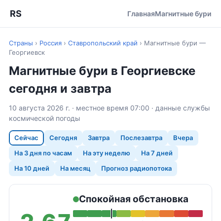
RS
Главная
Магнитные бури
Страны
›
Россия
›
Ставропольский край
›
Магнитные бури —
Георгиевск
Магнитные бури в Георгиевске
сегодня и завтра
10 августа 2026 г. · местное время 07:00 · данные службы
космической погоды
Сейчас
Сегодня
Завтра
Послезавтра
Вчера
На 3 дня по часам
На эту неделю
На 7 дней
На 10 дней
На месяц
Прогноз радиопотока
Спокойная обстановка