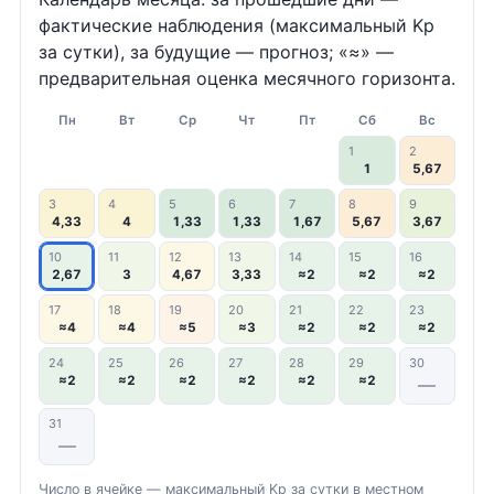
фактические наблюдения (максимальный Kp
за сутки), за будущие — прогноз; «≈» —
предварительная оценка месячного горизонта.
Пн
Вт
Ср
Чт
Пт
Сб
Вс
1
2
1
5,67
3
4
5
6
7
8
9
4,33
4
1,33
1,33
1,67
5,67
3,67
10
11
12
13
14
15
16
2,67
3
4,67
3,33
≈2
≈2
≈2
17
18
19
20
21
22
23
≈4
≈4
≈5
≈3
≈2
≈2
≈2
24
25
26
27
28
29
30
≈2
≈2
≈2
≈2
≈2
≈2
—
31
—
Число в ячейке — максимальный Kp за сутки в местном