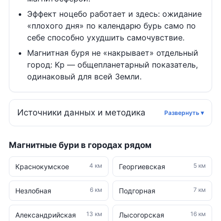
Эффект ноцебо работает и здесь: ожидание
«плохого дня» по календарю бурь само по
себе способно ухудшить самочувствие.
Магнитная буря не «накрывает» отдельный
город: Kp — общепланетарный показатель,
одинаковый для всей Земли.
Источники данных и методика
Магнитные бури в городах рядом
4 км
5 км
Краснокумское
Георгиевская
6 км
7 км
Незлобная
Подгорная
13 км
16 км
Александрийская
Лысогорская