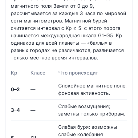
магнитного поля Земли от 0 до 9,
рассчитывается за каждые 3 часа по мировой
сети магнитометров. Магнитной бурей
считается интервал с Kp ≥ 5: с этого порога
начинается международная шкала G1–G5. Kp
одинаков для всей планеты — «баллы» в
разных городах не различаются, различается
только местное время интервалов.
Kp
Класс
Что происходит
Спокойное магнитное поле,
0–2
—
фоновая активность.
Слабые возмущения;
3–4
—
заметны только приборам.
Слабая буря: возможны
слабые колебания