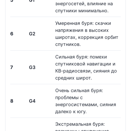
5
G1
энергосетей, влияние на
спутники минимально.
Умеренная буря: скачки
напряжения в высоких
6
G2
широтах, коррекция орбит
спутников.
Сильная буря: помехи
спутниковой навигации и
7
G3
КВ-радиосвязи, сияния до
средних широт.
Очень сильная буря:
проблемы с
8
G4
энергосистемами, сияния
далеко к югу.
Экстремальная буря: