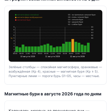
Зелёные столбцы — спокойная магнитосфера, оранжевые —
возбуждённая (Kp 4), красные — магнитная буря (Kp ≥ 5).
Пунктирные линии — пороги бурь G1–G5, часы — местные.
Магнитные бури в августе 2026 года по дням
Календарь месяца: за прошедшие дни —